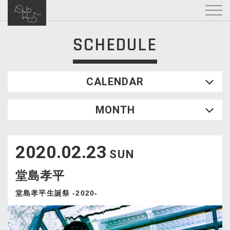
SCHEDULE
CALENDAR
2026.08
MONTH
SUN
MON
TUE
WED
THU
FRI
SAT
1
2020.02.23
2
3
4
5
6
7
8
SUN
9
10
11
12
13
14
15
堂島孝平
16
17
18
19
20
21
22
23
24
25
26
27
28
29
堂島孝平生誕祭 -2020-
30
31