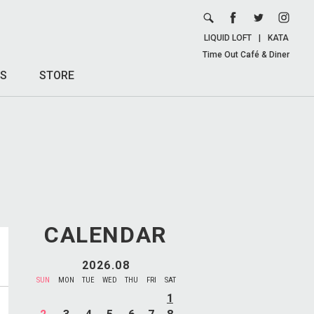
LIQUID LOFT
|
KATA
Time Out Café & Diner
S
STORE
CALENDAR
2026.08
SUN
MON
TUE
WED
THU
FRI
SAT
1