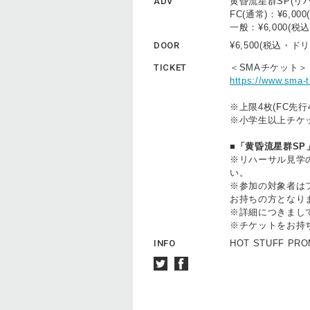
ADV
黄昏流星群SP(リハ
FC(通常)：¥6,0
一般：¥6,000(
DOOR
¥6,500(税込・
TICKET
＜SMAチケット＞
https://www.sma-ti
※上限4枚(FC先行
※小学生以上チケ
■「黄昏流星群S
※リハーサル見学
い。
※参加の対象者は
お持ちの方となり
※詳細につきまし
※チケットをお持
INFO
HOT STUFF PROM