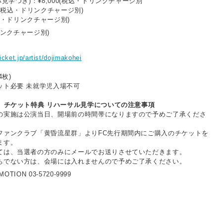
見学つき)：¥8,000(税込・ドリンクチャージ別
00(税込・ドリンクチャージ別)
税込・ドリンクチャージ別)
ドリンクチャージ別)
cket.jp/artist/dojimakohei
4枚)
ット必要 未就学児入場不可
P」チケット特典 リハーサル見学についての注意事項
の実施は公演当日、開場前の時間帯になりますので予めご了承くださ
ファンクラブ「黄昏流星群」よりFC先行期間内にご購入のチケットを
ます。
ては、当選者の方のみにメールでお送りさせていただきます。
ちでない方は、会場には入れませんので予めご了承ください。
OTION 03-5720-9999