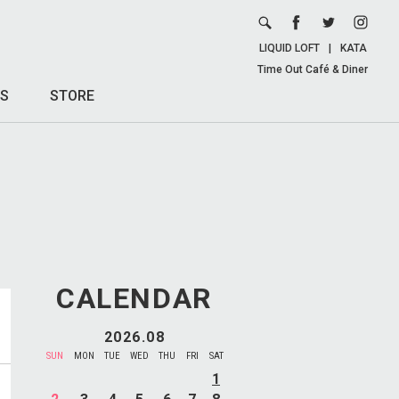
LIQUID LOFT
|
KATA
Time Out Café & Diner
S
STORE
CALENDAR
2026.08
SUN
MON
TUE
WED
THU
FRI
SAT
1