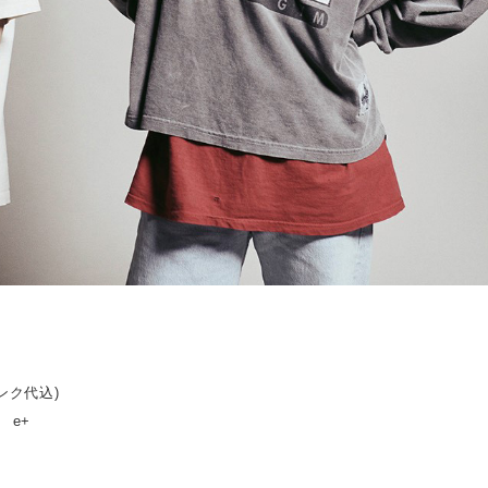
リンク代込)
 e+