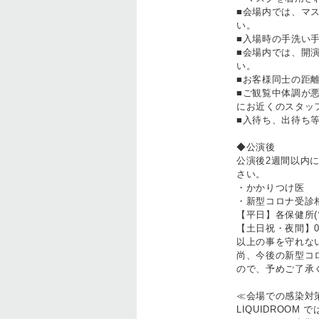
■会場内では、マ
い。
■入場時の手洗い
■会場内では、開
い。
■お客様同士の距
■ご観覧中体調が
にお近くのスタッ
■入待ち、出待ち
◆公演後
公演後2週間以内
さい。
・かかりつけ医
・新型コロナ受診相
【平日】各保健所(
【土日祝・夜間】03-
以上の事を守れな
尚、今後の新型コ
ので、予めご了承
≪会場での感染対
LIQUIDROO