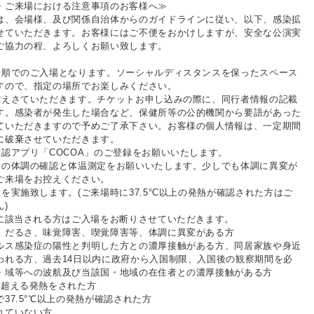
・ご来場における注意事項のお客様へ≫
は、会場様、及び関係自治体からのガイドラインに従い、以下、感染拡
せていただきます。お客様にはご不便をおかけしますが、安全な公演実
ご協力の程、よろしくお願い致します。
号順でのご入場となります。ソーシャルディスタンスを保ったスペース
すので、指定の場所でお楽しみください。
控えさていただきます。チケットお申し込みの際に、同行者情報の記載
す。感染者が発生した場合など、保健所等の公的機関から要語があった
ていただきますので予めご了承下さい。お客様の個人情報は、一定期間
に破棄させていただきます。
確認アプリ「COCOA」のご登録をお願いいたします。
身の体調の確認と体温測定をお願いいたします。少しでも体調に異変が
ご来場をお控えください。
を実施致します。(ご来場時に37.5°C以上の発熱が確認された方はご
)
かに該当される方はご入場をお断りさせていただきます。
、だるさ、味覚障害、喫覚障害等、体調に異変がある方
ルス感染症の陽性と判明した方との濃厚接触がある方、同居家族や身近
われる方、過去14日以内に政府から入国制限、入国後の観察期間を必
・域等への波航及び当該国・地域の在住者との濃厚接触がある方
を超える発熱をされた方
37.5°℃以上の発熱が確認された方
れていない方