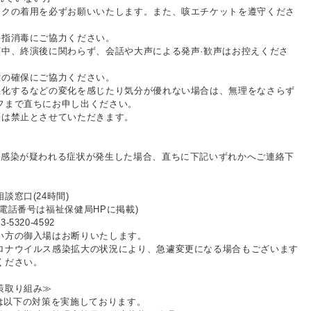
スクの着用を必ずお願いいたします。また、咳エチケットを遵守くださ
手指消毒にご協力ください。
演中、終演後に関わらず、会話や大声による発声·歓声はお控えくださ
離の確保にご協力ください。
悪化するなどの変化を感じたり気分が優れない場合は、無理をなさらず
フまで直ちにお申し出ください。
等は禁止とさせていただきます。
に感染が疑われる症状が発生した場合、直ちに下記いずれかへご連絡下
談窓口(24時間)
電話番号は福祉保健局HPに掲載)
5320-4592
い方の御入場はお断りいたします。
ロナウイルス感染拡大の状況により、急遽変更になる場合もございます
ください。
策取り組み≫
M では以下の対策を実施しております。