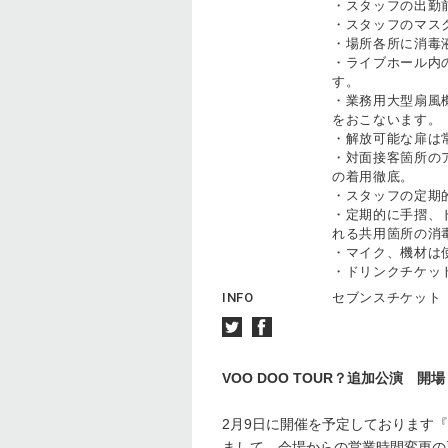
・スタッフの出勤
・スタッフのマス
・場所各所に消毒
・ライブホール内
す。
・業務用大型扇風
をおこないます。
・解放可能な扉は
・対面接客箇所の
の着用徹底。
・スタッフの定期
・定期的に手摺、
れる共用箇所の消
・マイク、機材は
・ドリンクチケッ
INFO
セブンスチケッ
VOO DOO TOUR？追加公演
2月9日に開催を予定しております『
まして、会場からの営業時間変更の要請に