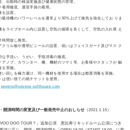
前、出勤時の検温実施及び健康状態の管理。
ク着用徹底、適宣手袋の着用。
液を設置。
の吸排機のパワーレベルを通常より30%上げて換気を強化してお りま
機をライブホール内に設置し空気の循環を良くして、空気の入れ替 え
常時間放し換気。
アクリル板や透明ビニールの設置、或いはフェイスガード及びマス ク
的な手洗い、うがい、手指消毒の徹底。
ドアノブ、カウンター、柵、機材のツマミ等、お客様やスタッフが 触
毒を実施。
使い回しを極力避け、同一機材を使用する場合は都度消毒を実施。
トは使い捨ての紙チケットを使用。
ト
sevens@sevens-softhouse.com
 開場・開演時間の変更及び一般発売中止のおしらせ
（2021.1.15）
VOO DOO TOUR？』追加公演 恵比寿リキッドルーム公演につき
応じ、開場・開演時間を「OPEN 18:00／START 19:00」に変