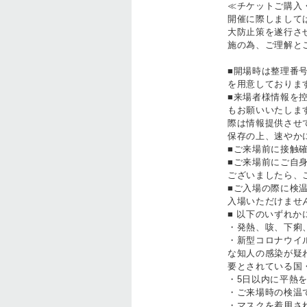
≪チケットご購入
開催に際しまして
大防止策を遂行さ
施の為、ご理解と
■開場時は整理番
を用意しておりま
■来場者様情報を
もお願いいたしま
際は情報提供させ
保存の上、速やか
■ご来場前に接触
■ご来場前にご自
ございましたら、
■ご入場の際に検温
入場いただけません
■ 以下のいずれ
・発熱、咳、下痢
・新型コロナウイ
な知人の感染が疑
要とされている国
・5日以内に平熱
・ご来場時の検温で
・マスクを着用さ