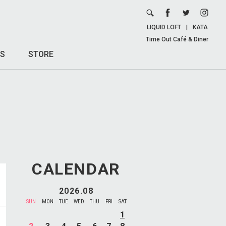
LIQUID LOFT
|
KATA
Time Out Café & Diner
S
STORE
CALENDAR
2026.08
SUN
MON
TUE
WED
THU
FRI
SAT
1