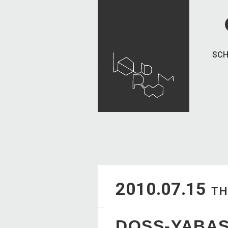
SCH
2010.07.15
T
DOSS-YABA