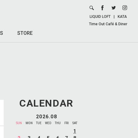
LIQUID LOFT
|
KATA
Time Out Café & Diner
S
STORE
CALENDAR
2026.08
SUN
MON
TUE
WED
THU
FRI
SAT
1