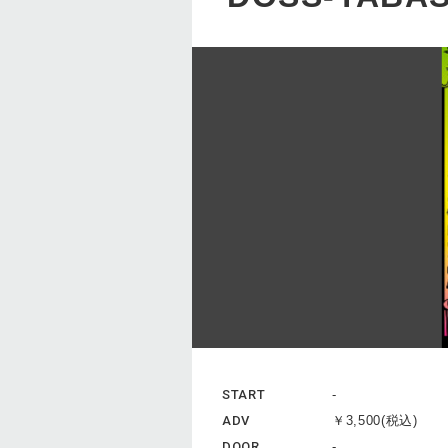
START
-
ADV
￥3,500(税込)
DOOR
-