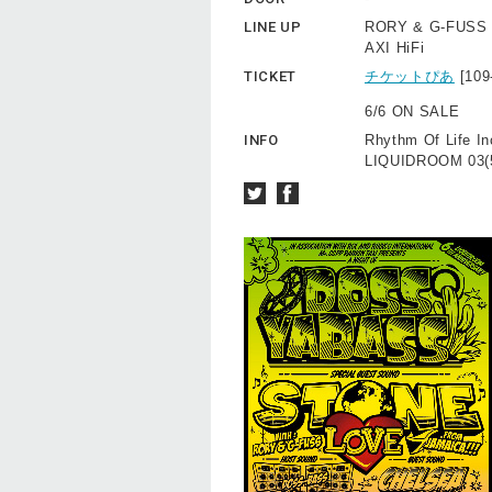
LINE UP
RORY & G-FUSS 
AXI HiFi
TICKET
チケットぴあ
[10
6/6 ON SALE
INFO
Rhythm Of Life In
LIQUIDROOM 03(