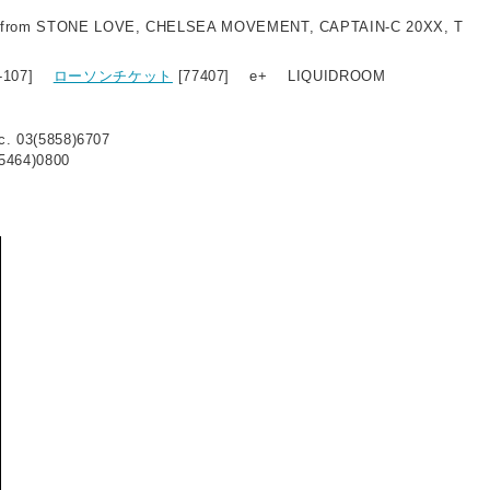
from STONE LOVE, CHELSEA MOVEMENT, CAPTAIN-C 20XX, T
9-107]
ローソンチケット
[77407] e+ LIQUIDROOM
c. 03(5858)6707
5464)0800