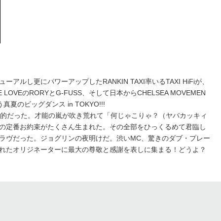
ルし更にパワーアップしたRANKIN TAXI率いるTAXI HiFiが、
OVEのRORYとG-FUSS、そして日本からCHELSEA MOVEMEN
う真夏のビッグダンス in TOKYO!!!
倒的だった。才能の嵐が吹き荒れて「何じゃこりゃ？（ヤバカッキィ
の定番お約束がたくさん生まれた。その全部をひっくるめて君臨し
ラヴだった。ジョグリンの夜明けだ。渋いMC、驚きのダブ・プレー
れたオリジネーターに最大の尊敬と感謝を表しに集まる！どうよ？