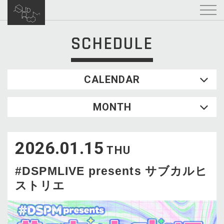
SCHEDULE
CALENDAR
2026.08
MONTH
SUN
MON
TUE
WED
THU
FRI
SAT
1
2026.01.15
2
3
4
5
6
7
8
THU
9
10
11
12
13
14
15
#DSPMLIVE presents サブカルヒ
16
17
18
19
20
21
22
ストリエ
23
24
25
26
27
28
29
30
31