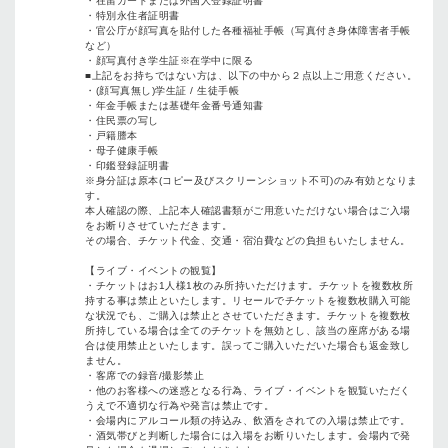
・在留カードまたは外国人登録証明書
・特別永住者証明書
・官公庁が顔写真を貼付した各種福祉手帳（写真付き身体障害者手帳
など）
・顔写真付き学生証※在学中に限る
■上記をお持ちではない方は、以下の中から２点以上ご用意ください。
・(顔写真無し)学生証 / 生徒手帳
・年金手帳または基礎年金番号通知書
・住民票の写し
・戸籍謄本
・母子健康手帳
・印鑑登録証明書
※身分証は原本(コピー及びスクリーンショット不可)のみ有効となりま
す。
本人確認の際、上記本人確認書類がご用意いただけない場合はご入場
をお断りさせていただきます。
その場合、チケット代金、交通・宿泊費などの負担もいたしません。
【ライブ・イベントの観覧】
・チケットはお1人様1枚のみ所持いただけます。チケットを複数枚所
持する事は禁止といたします。リセールでチケットを複数枚購入可能
な状況でも、ご購入は禁止とさせていただきます。チケットを複数枚
所持している場合は全てのチケットを無効とし、該当の座席がある場
合は使用禁止といたします。誤ってご購入いただいた場合も返金致し
ません。
・客席での録音/撮影禁止
・他のお客様への迷惑となる行為、ライブ・イベントを観覧いただく
うえで不適切な行為や発言は禁止です。
・会場内にアルコール類の持込み、飲酒をされての入場は禁止です。
・酒気帯びと判断した場合には入場をお断りいたします。会場内で発