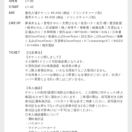
OPEN
17:00
START
17:45
ADV
優先入場チケット ¥5,000 (税込・ドリンクチャージ別)
通常チケット ¥3,000 (税込・ドリンクチャージ別)
LINE UP
夢来木もも / 雲母すやり / 天野ひかる / 花宮ハナ / 吉乃 櫻 / 愛宮歌梨
/ 根岸かのん / 日永陽咲 / 桃ノ井理子 / 青柳透 / 綾瀬志希 / 月雲ねる /
広瀬みのり / 大和明桜 / 望月みゆ / MITSUKI / MEW / SOLI / 江本夏
渚(ChumToto) / 柏葉れん(ChumToto) / 詩之宮かこ(ChumToto) / 瀬﨑
くるみ(ChumToto) / 宮原梓(ChumToto) / X♡coisioringoX♡ / BOZO
/ D-YAMA / 相沢梨紗
TICKET
【注意事項】
【チケットに関しまして】
※入場時1ドリンク代別途必要となります。
※営利目的での有償譲渡・転売等の禁止
※ご購入者様以外は、いかなる理由でもご入場頂けません。
※出演者メンバーは都合により変更になる場合がございます。出演メ
ンバー変更による払い戻しはございません。
【本人確認】
チケットの転売/譲渡行為防止の観点から、ご入場時にIDチェック(本人
確認)をさせて頂く場合がございます。 ご来場の際は、顔写真付き公的
身分証(運転免許証、パスポート等)を必ずご持参ください。顔写真付き
身分証をお持ちでない方は公的身分証を2点ご持参ください。
身分証は必ず原本(コピー不可)をご提示ください。
◎本人確認書類について
・運転免許証
・パスポート
・マイナンバーカード