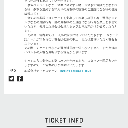
見した場合も退場していただきます。
・改造ペンライトなど、過度に発光する物、長過ぎて危険だと思われ
る物、数本を連結する等周りのお客様の観覧のご迷惑になる物の使用
は禁止です。
・全てのお客様にコンサートを安心してお楽しみ頂く為、過度なジャ
ンプなどの危険行為、他のお客様のご迷惑になる行為を禁止とさせて
いただき、発見した場合は会場スタッフよりお声がけさせていただき
ます。
・その他、場内外では、係員の指示に従っていただきます。 万が一上
記ルールが守られない場合は公演の中止、または退場いただく場合も
ございます。
その際、チケット代などの返金対応は一切ございません。また今後の
イベントの入場をお断りする場合がございます。
すべての方に安全にお楽しみいただけるよう、スタッフ一同尽力いた
しますので、ご協力のほどお願いいたします。
INFO
株式会社ディアステージ
info@dearstage.co.jp
TICKET INFO