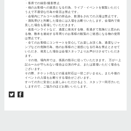
・客席での録音/撮影禁止
・他のお客様への迷惑となる行為、ライブ・イベントを観覧いただく
うえで不適切な行為や発言は禁止です。
・会場内にアルコール類の持込み、飲酒をされての入場は禁止です。
・酒気帯びと判断した場合には入場をお断りいたします。会場内で発
見した場合も退場していただきます。
・改造ペンライトなど、過度に発光する物、長過ぎて危険だと思われ
る物、数本を連結する等周りのお客様の観覧のご迷惑になる物の使用
は禁止です。
・全てのお客様にコンサートを安心してお楽しみ頂く為、過度なジャ
ンプなどの危険行為、他のお客様のご迷惑になる行為を禁止とさせて
いただき、発見した場合は会場スタッフよりお声がけさせていただき
ます。
・その他、場内外では、係員の指示に従っていただきます。 万が一上
記ルールが守られない場合は公演の中止、または退場いただく場合も
ございます。
その際、チケット代などの返金対応は一切ございません。また今後の
イベントの入場をお断りする場合がございます。
すべての方に安全にお楽しみいただけるよう、スタッフ一同尽力いた
しますので、ご協力のほどお願いいたします。