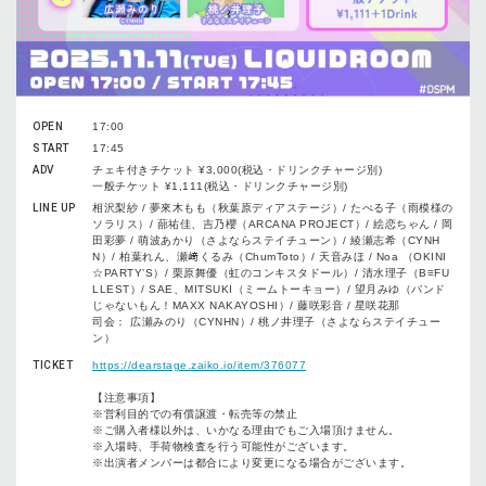
OPEN
17:00
START
17:45
ADV
チェキ付きチケット ¥3,000(税込・ドリンクチャージ別)
一般チケット ¥1,111(税込・ドリンクチャージ別)
LINE UP
相沢梨紗 / 夢來木もも（秋葉原ディアステージ）/ たべる子（雨模様の
ソラリス）/ 蔀祐佳、吉乃櫻（ARCANA PROJECT）/ 絵恋ちゃん / 岡
田彩夢 / 萌波あかり（さよならステイチューン）/ 綾瀬志希（CYNH
N）/ 柏葉れん、瀬﨑くるみ（ChumToto）/ 天音みほ / Noa （OKINI
☆PARTY’S）/ 栗原舞優（虹のコンキスタドール）/ 清水理子（B≡FU
LLEST）/ SAE、MITSUKI（ミームトーキョー）/ 望月みゆ（バンド
じゃないもん！MAXX NAKAYOSHI）/ 藤咲彩音 / 星咲花那
司会： 広瀬みのり（CYNHN）/ 桃ノ井理子（さよならステイチュー
ン）
TICKET
https://dearstage.zaiko.io/item/376077
【注意事項】
※営利目的での有償譲渡・転売等の禁止
※ご購入者様以外は、いかなる理由でもご入場頂けません。
※入場時、手荷物検査を行う可能性がございます。
※出演者メンバーは都合により変更になる場合がございます。