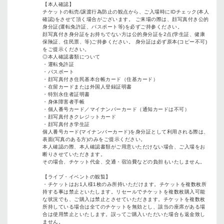
【本人確認】
チケットの転売/譲渡行為防止の観点から、ご入場時にIDチェック(本人
確認)をさせて頂く場合がございます。 ご来場の際は、顔写真付き公的
身分証(運転免許証、パスポート等)を必ずご持参ください。
顔写真付き身分証をお持ちでない方は公的身分証を2点(学生証、健康
保険証、住⺠票、等)ご持参ください。 身分証は必ず原本(コピー不可)
をご提示ください。
◎本人確認書類について
・運転免許証
・パスポート
・顔写真付き住民基本台帳カード（住基カード）
・在留カードまたは外国人登録証明書
・特別永住者証明書
・身体障害者手帳
・個人番号カード／マイナンバーカード（通知カードは不可）
・顔写真付きクレジットカード
・顔写真付き学生証
個人番号カード(マイナンバーカード)を身分証として利用される際は、
表面(写真のある方)のみをご提示ください。
本人確認の際、本人確認書類がご用意いただけない場合、ご入場をお
断りさせていただきます。
その場合、チケット代金、交通・宿泊費などの負担もいたしません。
【ライブ・イベントの観覧】
・チケットはお1人様1枚のみ所持いただけます。チケットを複数枚所
持する事は禁止といたします。リセールでチケットを複数枚購入可能
な状況でも、ご購入は禁止とさせていただきます。チケットを複数枚
所持している場合は全てのチケットを無効とし、該当の座席がある場
合は使用禁止といたします。誤ってご購入いただいた場合も返金致し
ません。