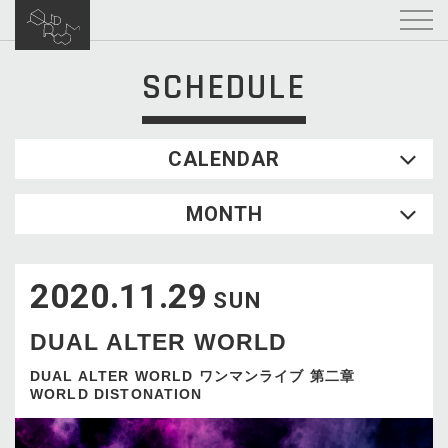
SCHEDULE
CALENDAR
2026.08
MONTH
SUN
MON
TUE
WED
THU
FRI
SAT
1
2020.11.29
2
3
4
5
6
7
8
SUN
9
10
11
12
13
14
15
DUAL ALTER WORLD
16
17
18
19
20
21
22
23
24
25
26
27
28
29
DUAL ALTER WORLD ワンマンライブ 第二章
WORLD DISTONATION
30
31