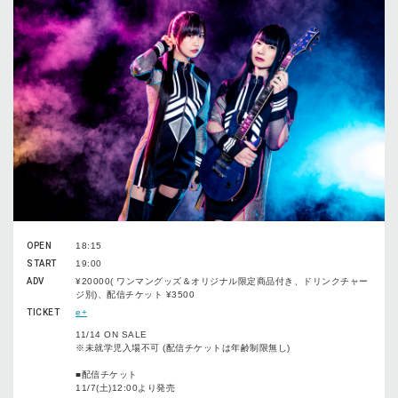
OPEN
18:15
START
19:00
ADV
¥20000( ワンマングッズ＆オリジナル限定商品付き、ドリンクチャー
ジ別)、配信チケット ¥3500
TICKET
e+
11/14 ON SALE
※未就学児入場不可 (配信チケットは年齢制限無し)
■配信チケット
11/7(土)12:00より発売