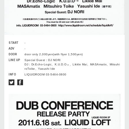
START
-
ADV
-
DOOR
door only 2,000yen(with flyer 1,500yen)
LINE UP
Special Guest：DJ NORI
DJ：Dr.Echo-Logic、K.U.D.O→、Likkle Mai、MASAmatix、Mitsuhi
roToike、Yasushi Ide
INFO
LIQUIDROOM 03-5464-0800