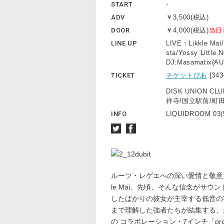
START
-
ADV
￥3,500(税込)
DOOR
￥4,000(税込)
当日
LINE UP
LIVE：Likkle Mai
sta/Yossy Little 
DJ:Masamatix(AUD
TICKET
チケットぴあ
[34
DISK UNION C
祥寺/国立駅前/町田/柏
INFO
LIQUIDROOM 03(
ルーツ・レゲエへの深い愛情と敬意
le Mai。先頃、そんな信念がサウ
したばかりの彼女が主宰する低音の宴“D
まで理解した強者たちが結集する、
の コラボレーション・7インチ「p