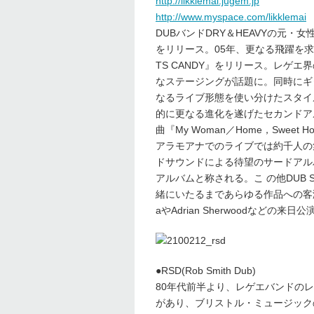
http://likklemai.jugem.jp
http://www.myspace.com/likklemai
DUBバンドDRY＆HEAVYの元
をリリース。05年、更なる飛躍を求め
TS CANDY』をリリース。レゲ
なステージングが話題に。同時にギ
なるライブ形態を使い分けたスタイ
的に更なる進化を遂げたセカンドア
曲『My Woman／Home，Swe
アラモアナでのライブでは約千人の集
ドサウンドによる待望のサードアルバ
アルバムと称される。こ の他DUB STEP
緒にいたるまであらゆる作品への客演
aやAdrian Sherwoodなどの来
●RSD(Rob Smith Dub)
80年代前半より、レゲエバンドの
があり、ブリストル・ミュージック