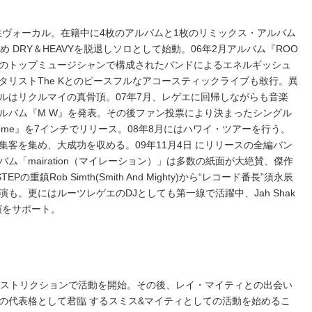
・女性ヴォーカル。在籍中に4枚のアルバムと1枚のリミックス・アルバム
 DRY＆HEAVYを脱退しソロとして始動。06年2月アルバム『ROO
エ界のトップミュージシャンで構成されたバンドによるエネルギッシュ
タリストThe Kとのピースフルなアコースティックライブも敢行。異
ルはリクルマイの真骨頂。07年7月、レゲエに回帰しながらも音楽
ルバム『M W』を発表。その後ファン投票により決まったシングル
et Home』を7インチでリリース。08年8月にはハワイ・ツアーを行う。
客を集め、大成功を収める。09年11月4日 にリリースの全編バン
ム「mairation（マイレーション）」は多数の紙面が大絶賛、傑作
の重鎮Rob Simth(Smith And Mighty)から“レコード番長”須永辰
も。更にはルーツレゲエのDJとしても第一線で活躍中、Jah Shak
日公演をサポート。
レストリクションで活動を開始。その後、レイ・マイティとの出会い
の代表格として君臨 するスミス&マイティとしての活動を始めるこ