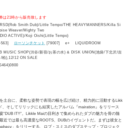
券は21時から販売致します
/RSD(Rob Smith Dub)/Little Tempo/THE HEAVYMANNERS/Killa Si
Noise Weaver/Mighty Two
IO ACTIVE)/Koji Oishi(Little Tempo)
3-563]
ローソンチケット
[79007] e+ LIQUIDROOM
LUB MUSIC SHOP(渋谷/新宿/お茶の水) & DISK UNION(池袋/下北沢/吉
),12/12 ON SALE
5464)0800
を土台に、柔軟な姿勢で表現の幅を広げ続け、精力的に活動するLikk
ンド、そしてリリックにも結実したアルバム『mairation』をリリース
UB IT!!”。Likkle Maiの目利きで集められたダブの魅力を骨の髄
最近では最も高濃度なROOTS、DUBのイヴェントだ。まずは彼女と
rophecy」をリリーする、ロブ・スミスのダブステップ・プロジェク