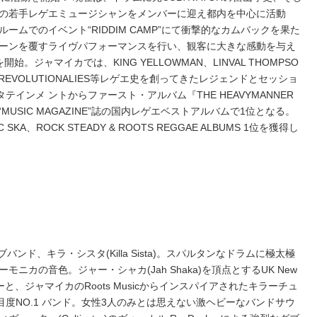
の若手レゲエミュージシャンをメンバーに迎え都内を中心に活動
ルームでのイベント“RIDDIM CAMP”にて衝撃的なカムバックを果た
ーンを覆すライヴパフォーマンスを行い、観客に大きな感動を与え
始。ジャマイカでは、KING YELLOWMAN、LINVAL THOMPSO
元REVOLUTIONALIES等レゲエ史を創ってきたレジェンドとセッショ
テインメ ントからファースト・アルバム『THE HEAVYMANNER
MUSIC MAGAZINE”誌の国内レゲエベストアルバムで1位となる。
 SKA、ROCK STEADY & ROOTS REGGAE ALBUMS 1位を獲得し
バンド、キラ・シスタ(Killa Sista)。スパルタンなドラムに極太極
ニカの音色。ジャー・シャカ(Jah Shaka)を頂点とするUK New
ーと、ジャマイカのRoots Musicからインスパイアされたキラーチュ
界の注目度NO.1 バンド。女性3人のみとは思えない激ヘビーなバンドサウ