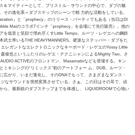
b）。スミス＆マイティーとして、ブリストル・サウンドの中心で、ダブの魅
、その進化系＝ダブステップのシーンで精 力的な活動をしている。
ation』と「prophecy」のリリース・パーティでもある（当日はDI
Likkle Maiのコラボ7インチ「prophecy」を会場にて先行販売）。他の
低音と笑顔で埋め尽くすLittle Tempo。ルーツ・レゲエへの鋼鉄
士率いるTHE HEAVYMANNERS。硬派なステッパー・ダブをた
ta。エレガントなエレクトロニックなキーボード・レゲエのYossy Little
満広と森俊也というふたりのレゲエ・テクニシャンによるMighty Two。さ
DIO ACTIVEのフロントマン、Masamatixなども登場する。キン
ミキシングの“リミックス”初のアートフォー ム、DUB。ルーツ・
に広がり、いまだ進化し、そのDNAでもって、さまざまなダンス・
ッジなサウンドを突然変異させている。さぁ、この日はその耳で、頑
ら、最新鋭のダブステップまでを体感し、 LIQUIDROOMで心地い