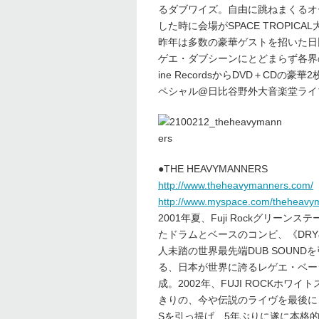
るダブワイズ。自由に跳ねまくるオ
した時に会場がSPACE TROPI
昨年は多数の豪華ゲストを招いた日
ゲエ・ダブシーンにとどまらず各界
ine RecordsからDVD＋CD
ペシャル@日比谷野外大音楽堂ライ
●THE HEAVYMANNERS
http://www.theheavymanners.com/
http://www.myspace.com/theheavy
2001年夏、Fuji Rockグリ
たドラムとベースのコンビ、《DRY&
人未踏の世界最先端DUB SOUNDを
る、日本が世界に誇るレゲエ・ベーシ
成。2002年、FUJI ROCKホワイト
きりの、今や伝説のライヴを最後に、
Sを引っ提げ、5年ぶりに遂に本格的