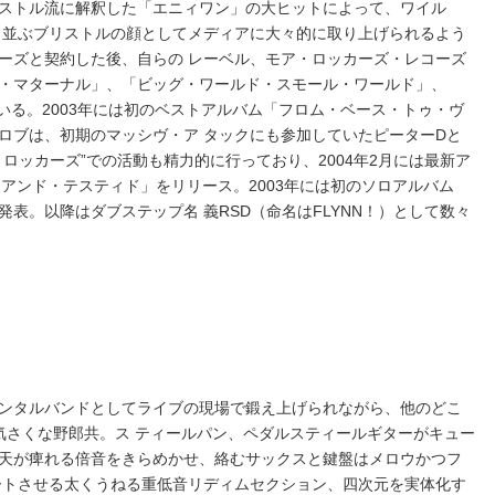
ストル流に解釈した「エニィワン」の大ヒットによって、ワイル
と並ぶブリストルの顔としてメディアに大々的に取り上げられるよう
ーズと契約した後、自らの レーベル、モア・ロッカーズ・レコーズ
・マターナル」、「ビッグ・ワールド・スモール・ワールド」、
いる。2003年には初のベストアルバム「フロム・ベース・トゥ・ヴ
ロブは、初期のマッシヴ・ア タックにも参加していたピーターDと
ロッカーズ”での活動も精力的に行っており、2004年2月には最新ア
・アンド・テスティド」をリリース。2003年には初のソロアルバム
表。以降はダブステップ名 義RSD（命名はFLYNN！）として数々
ンタルバンドとしてライブの現場で鍛え上げられながら、他のどこ
気さくな野郎共。ス ティールパン、ペダルスティールギターがキュー
天が痺れる倍音をきらめかせ、絡むサックスと鍵盤はメロウかつフ
ートさせる太くうねる重低音リディムセクション、四次元を実体化す