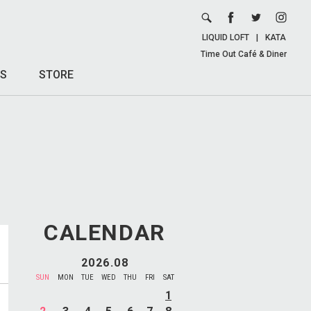
LIQUID LOFT
|
KATA
Time Out Café & Diner
S
STORE
CALENDAR
2026.08
SUN
MON
TUE
WED
THU
FRI
SAT
1