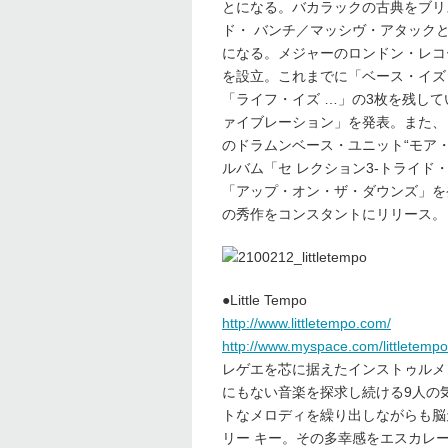
とになる。バカラックの古典をブリ
ド・ バンチ／マッシヴ・アタック
になる。メジャーのロンドン・レコ
を設立。これまでに「ベース・イズ
「ライフ・イズ …」の3枚を残して
ァイブレーション」を発表。また、
のドラムンベース・ユニット“モア・
ルバム「セ レクション3-トライド
「アップ・オン・ザ・ダウンズ」を発
の秀作をコンスタントにリリース。
●Little Tempo
http://www.littletempo.com/
http://www.myspace.com/littletempo
レゲエを芯に据えたインストゥルメ
にもない音楽を探求し続ける9人の
トなメロディを繰り出しながらも脳
リー キー。その多幸感をエスカレ