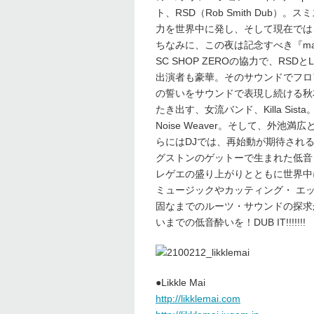
ト、RSD（Rob Smith Du
力を世界中に発し、そして現在では
ちなみに、この夜は記念すべき『mair
SC SHOP ZEROの協力で、RSDと
出演者も豪華。そのサウンドでフロアを
の誓いをサウンドで表現し続ける秋本武
たき出す、女流バンド、Killa Sis
Noise Weaver。そして、外池
らにはDJでは、再始動が期待されるAU
グストンのゲットーで生まれた低音と
レゲエの盛り上がりとともに世界中
ミュージックやカッティング・ エ
固なまでのルーツ・サウンドの探求か
いまでの低音酔いを！DUB IT!!!!!!!
●Likkle Mai
http://likklemai.com