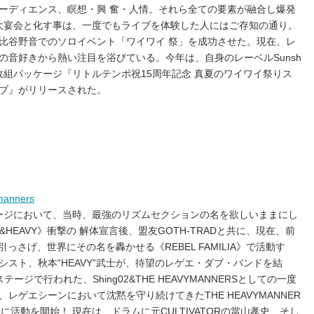
ーディエンス、瞑想・興 奮・人情。それら全ての要素が融合し爆発
CAL大宴会と化す事は、一度でもライブを体験した人にはご存知の通り。
比谷野音でのソロイベント「ワイワイ 祭」を成功させた。現在、レ
の音好きから熱い注目を浴びている。今年は、自身のレーベルSunsh
の豪華2枚組パッケージ『リトルテンポ祝15周年記念 真夏のワイワイ祭りス
ブ』がリリースされた。
manners
ーンステージにおいて、当時、最強のリズムセクションの名を欲しいままにし
HEAVY》衝撃の 解体宣言後、盟友GOTH-TRADと共に、現在、前
引っさげ、世界にその名を轟かせる《REBEL FAMILIA》で活動す
スト、秋本“HEAVY”武士が、待望のレゲエ・ダブ・バンドを結
ステージで行われた、Shing02&THE HEAVYMANNERSとしての一度
レゲエシーンにおいて沈黙を守り続けてきたTHE HEAVYMANNER
に活動を開始！ 現在は、ドラムに元CULTIVATORの當山孝史、そし