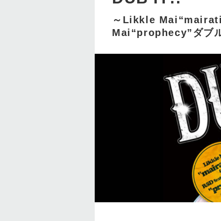
～Likkle Mai“mairat
Mai“prophecy”