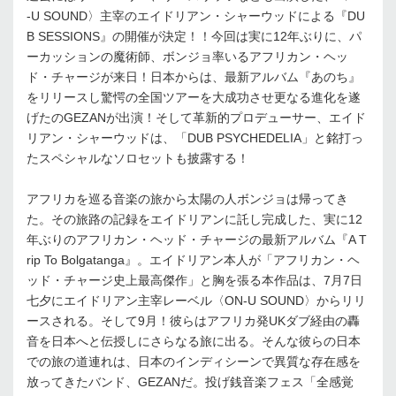
-U SOUND〉主宰のエイドリアン・シャーウッドによる『DU
B SESSIONS』の開催が決定！！今回は実に12年ぶりに、パ
ーカッションの魔術師、ボンジョ率いるアフリカン・ヘッ
ド・チャージが来日！日本からは、最新アルバム『あのち』
をリリースし驚愕の全国ツアーを大成功させ更なる進化を遂
げたのGEZANが出演！そして革新的プロデューサー、エイド
リアン・シャーウッドは、「DUB PSYCHEDELIA」と銘打っ
たスペシャルなソロセットも披露する！
アフリカを巡る音楽の旅から太陽の人ボンジョは帰ってき
た。その旅路の記録をエイドリアンに託し完成した、実に12
年ぶりのアフリカン・ヘッド・チャージの最新アルバム『A T
rip To Bolgatanga』。エイドリアン本人が「アフリカン・ヘ
ッド・チャージ史上最高傑作」と胸を張る本作品は、7月7日
七夕にエイドリアン主宰レーベル〈ON-U SOUND〉からリリ
ースされる。そして9月！彼らはアフリカ発UKダブ経由の轟
音を日本へと伝授しにさらなる旅に出る。そんな彼らの日本
での旅の道連れは、日本のインディシーンで異質な存在感を
放ってきたバンド、GEZANだ。投げ銭音楽フェス「全感覚