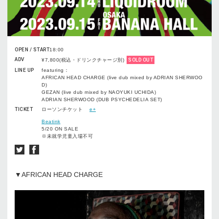
OPEN / START
18:00
ADV
¥7,800(税込・ドリンクチャージ別)
SOLD OUT
LINE UP
featuring：
AFRICAN HEAD CHARGE (live dub mixed by ADRIAN SHERWOO
D)
GEZAN (live dub mixed by NAOYUKI UCHIDA)
ADRIAN SHERWOOD (DUB PSYCHEDELIA SET)
TICKET
ローソンチケット
e+
Beatink
5/20 ON SALE
※未就学児童入場不可
▼AFRICAN HEAD CHARGE