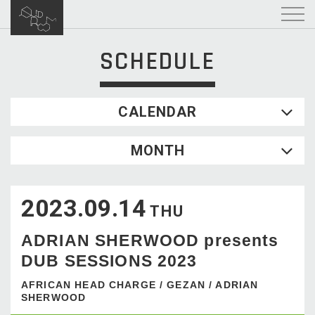
SCHEDULE
CALENDAR
2026.08
MONTH
SUN
MON
TUE
WED
THU
FRI
SAT
1
2023.09.14
2
3
4
5
6
7
8
THU
9
10
11
12
13
14
15
ADRIAN SHERWOOD presents
16
17
18
19
20
21
22
DUB SESSIONS 2023
23
24
25
26
27
28
29
30
31
AFRICAN HEAD CHARGE / GEZAN / ADRIAN
SHERWOOD