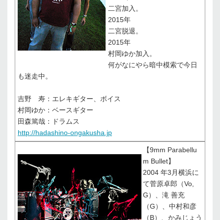
二宮加入。
2015年
二宮脱退。
2015年
村岡ゆか加入。
何がなにやら暗中模索で今日
も迷走中。
吉野 寿：エレキギター、ボイス
村岡ゆか：ベースギター
田森篤哉：ドラムス
http://hadashino-ongakusha.jp
【9mm Parabellu
m Bullet】
2004 年3月横浜に
て菅原卓郎（Vo,
G）、滝 善充
（G）、中村和彦
（B）、かみじょう