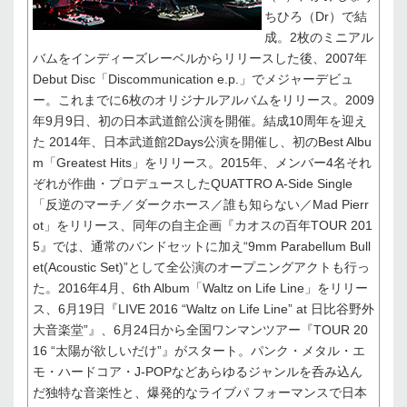
ちひろ（Dr）で結
成。2枚のミニアル
バムをインディーズレーベルからリリースした後、2007年
Debut Disc「Discommunication e.p.」でメジャーデビュ
ー。これまでに6枚のオリジナルアルバムをリリース。2009
年9月9日、初の日本武道館公演を開催。結成10周年を迎え
た 2014年、日本武道館2Days公演を開催し、初のBest Albu
m「Greatest Hits」をリリース。2015年、メンバー4名それ
ぞれが作曲・プロデュースしたQUATTRO A-Side Single
「反逆のマーチ／ダークホース／誰も知らない／Mad Pierr
ot」をリリース、同年の自主企画『カオスの百年TOUR 201
5』では、通常のバンドセットに加え“9mm Parabellum Bull
et(Acoustic Set)”として全公演のオープニングアクトも行っ
た。2016年4月、6th Album「Waltz on Life Line」をリリー
ス、6月19日『LIVE 2016 “Waltz on Life Line” at 日比谷野外
大音楽堂”』、6月24日から全国ワンマンツアー『TOUR 20
16 “太陽が欲しいだけ”』がスタート。パンク・メタル・エ
モ・ハードコア・J-POPなどあらゆるジャンルを呑み込ん
だ独特な音楽性と、爆発的なライブパ フォーマンスで日本