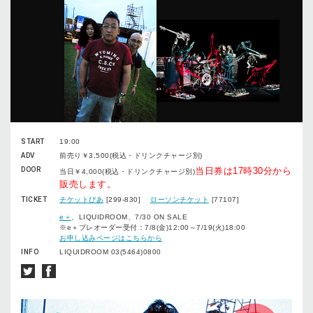
START
19:00
ADV
前売り￥3,500(税込・ドリンクチャージ別)
DOOR
当日券は17時30分から
当日￥4,000(税込・ドリンクチャージ別)
販売します。
TICKET
チケットぴあ
[299-830]
ローソンチケット
[77107]
e＋
、LIQUIDROOM、7/30 ON SALE
※e＋プレオーダー受付：7/8(金)12:00～7/19(火)18:00
お申し込みページはこちらから
INFO
LIQUIDROOM 03(5464)0800