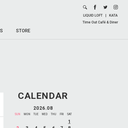
LIQUID LOFT
|
KATA
Time Out Café & Diner
S
STORE
CALENDAR
2026.08
SUN
MON
TUE
WED
THU
FRI
SAT
1