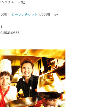
ドリンクチャージ別)
1-308]
ローソンチケット
[73688] e+
ット
0(5533)0888