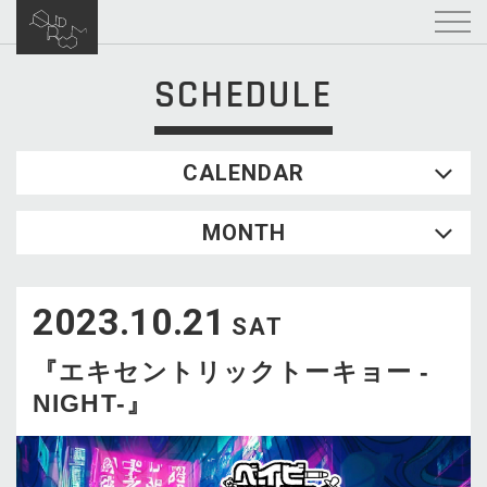
SCHEDULE
CALENDAR
2026.08
MONTH
SUN
MON
TUE
WED
THU
FRI
SAT
1
2023.10.21
2
3
4
5
6
7
8
SAT
9
10
11
12
13
14
15
『エキセントリックトーキョー -
16
17
18
19
20
21
22
NIGHT-』
23
24
25
26
27
28
29
30
31