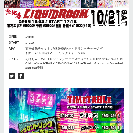
OPEN
16:55
START
17:15
ADV
前方優先チケット：¥5,000(税込・ドリンクチャージ別)
予約：¥2,500(税込・ドリンクチャージ別)
LINE UP
あげもん！/AFTERS/アンダービースティー/ESTLINK☆/GANGDEMI
C/HelloYouth/BABY-CRAYON〜1361〜/Panic Monster !n Wonderl
and (50音順)