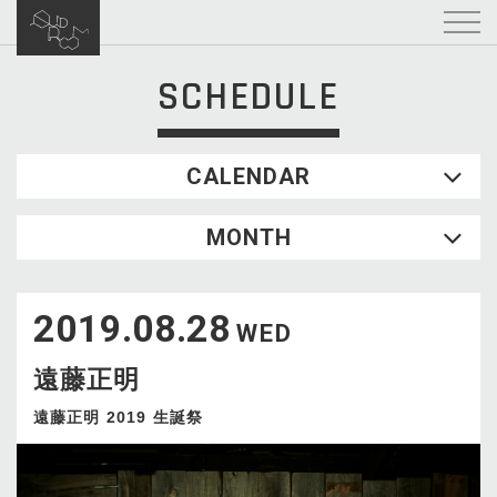
SCHEDULE
CALENDAR
2026.08
MONTH
SUN
MON
TUE
WED
THU
FRI
SAT
1
2019.08.28
2
3
4
5
6
7
8
WED
9
10
11
12
13
14
15
遠藤正明
16
17
18
19
20
21
22
23
24
25
26
27
28
29
遠藤正明 2019 生誕祭
30
31