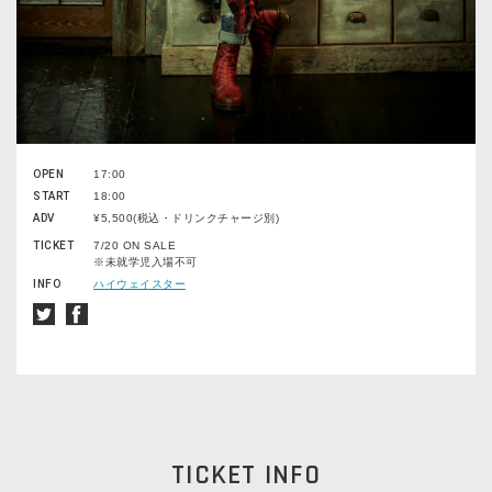
OPEN
17:00
START
18:00
ADV
¥5,500(税込・ドリンクチャージ別)
TICKET
7/20 ON SALE
※未就学児入場不可
INFO
ハイウェイスター
TICKET INFO