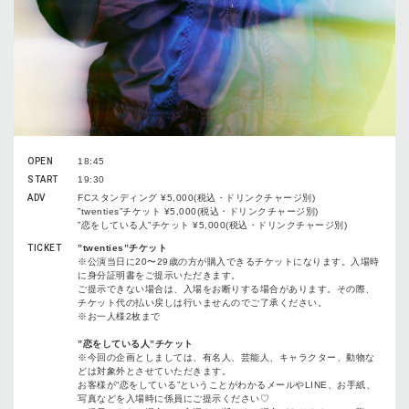
OPEN
18:45
START
19:30
ADV
FCスタンディング ¥5,000(税込・ドリンクチャージ別)
”twenties”チケット ¥5,000(税込・ドリンクチャージ別)
”恋をしている⼈”チケット ¥5,000(税込・ドリンクチャージ別)
TICKET
”twenties”チケット
※公演当⽇に20〜29歳の⽅が購⼊できるチケットになります。⼊場時
に⾝分証明書をご提⽰いただきます。
ご提⽰できない場合は、⼊場をお断りする場合があります。その際、
チケット代の払い戻しは⾏いませんのでご了承ください。
※お⼀⼈様2枚まで
”恋をしている⼈”チケット
※今回の企画としましては、有名⼈、芸能⼈、キャラクター、動物な
どは対象外とさせていただきます。
お客様が“恋をしている”ということがわかるメールやLINE、お⼿紙、
写真などを⼊場時に係員にご提⽰ください♡