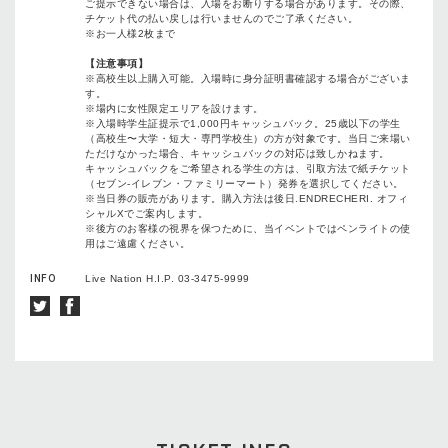
ご提⽰できない場合は、⼊場をお断りする場合があります。その際、
チケット代の払い戻しは⾏いませんのでご了承ください。
※お⼀⼈様2枚まで
【注意事項】
※⾼校⽣以上購⼊可能。⼊場時に⾝分証明書確認する場合がございま
す。
※場内に⼥性限定エリアを設けます。
※⼊場時学⽣証提⽰で1,000円キャッシュバック。25歳以下の学⽣
（⾼校⽣〜⼤学・短⼤・専⾨学校⽣）の⽅が対象です。当⽇ご来場い
ただけなかった場合、キャッシュバックの対応は致しかねます。
キャッシュバックをご希望される学⽣の⽅は、引取⽅法で紙チケット
（セブン-イレブン・ファミリーマート）発券を選択してください。
※当⽇券の販売があります。購⼊⽅法は後⽇.ENDRECHERI. オフィ
シャルXでご案内します。
※後⽅のお客様の視界を保つために、当イベントではペンライトの使
⽤はご遠慮ください。
INFO
Live Nation H.I.P. 03-3475-9999