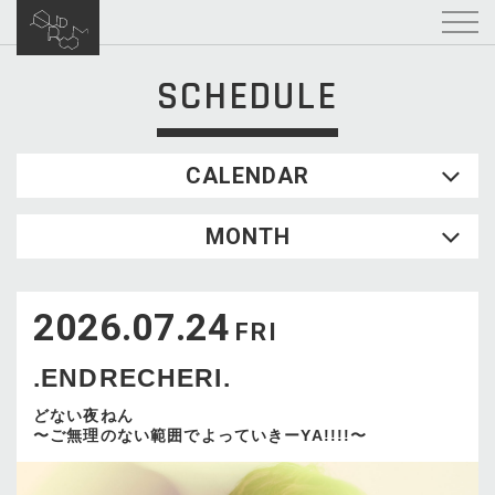
SCHEDULE
CALENDAR
2026.08
MONTH
SUN
MON
TUE
WED
THU
FRI
SAT
1
2026.07.24
2
3
4
5
6
7
8
FRI
9
10
11
12
13
14
15
.ENDRECHERI.
16
17
18
19
20
21
22
23
24
25
26
27
28
29
どない夜ねん
〜ご無理のない範囲でよっていきーYA!!!!〜
30
31