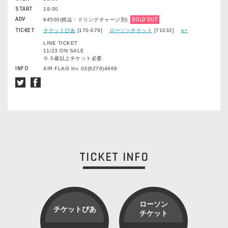
START
19:00
ADV
¥4500(税込・ドリンクチャージ別)
SOLD OUT
TICKET
チケットぴあ
[170-079]
ローソンチケット
[71032]
e+
LINE TICKET
11/23 ON SALE
※３歳以上チケット必要
INFO
AIR FLAG Inc 03(6276)4968
TICKET INFO
ローソン
チケットぴあ
チケット