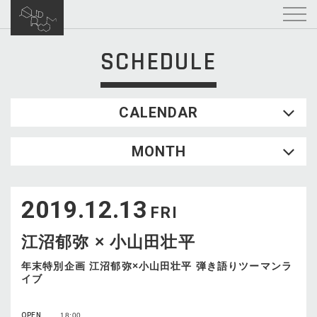
SCHEDULE
CALENDAR
2026.08
MONTH
SUN
MON
TUE
WED
THU
FRI
SAT
1
2019.12.13
2
3
4
5
6
7
8
FRI
9
10
11
12
13
14
15
江沼郁弥 × ⼩⼭⽥壮平
16
17
18
19
20
21
22
23
24
25
26
27
28
29
年末特別企画 江沼郁弥×⼩⼭⽥壮平 弾き語りツーマンラ
イブ
30
31
OPEN
18:00