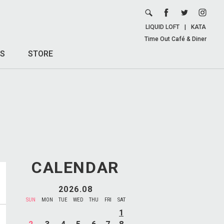
LIQUID LOFT
|
KATA
Time Out Café & Diner
S
STORE
CALENDAR
2026.08
SUN
MON
TUE
WED
THU
FRI
SAT
1