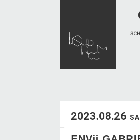
SCH
2023.08.26
SA
ENVii GABR