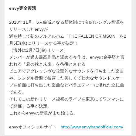
envy完全復活
2018年11月、6人編成となる新体制にて初のシングル音源を
リリースしたenvyが
満を持して初のフルアルバム「THE FALLEN CRIMSON」を2
月5日(水)にリリースする事が決定！
（海外は2月7日(金)リリース）
メンバーが過去最高作品と認める今作は、envyの金字塔と言
われる「君の靴と未来」を彷彿とさせる
ピュアでアグレッシヴな攻撃的なサウンドを打ち出した楽曲
や、シングル音源で披露した美しくて壮大なサウンドスケー
プを前面に打ち出した楽曲などバラエティーに溢れた全11曲
である。
そしてこの新作リリース後初のライブを東京にてワンマンに
て開催する事が決定。
これからenvyの新章がまた始まる。
envyオフィシャルサイト
http://www.envybandofficial.com/