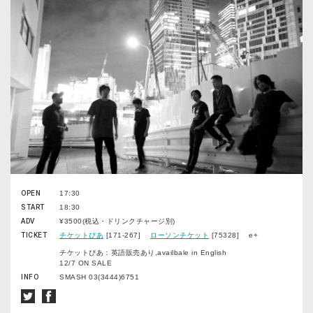
OPEN
17:30
START
18:30
ADV
¥3500(税込・ドリンクチャージ別)
TICKET
チケットぴあ
[171-267]
ローソンチケット
[75328] e+
チケットぴあ：英語販売あり,availbale in English
12/7 ON SALE
INFO
SMASH 03(3444)6751