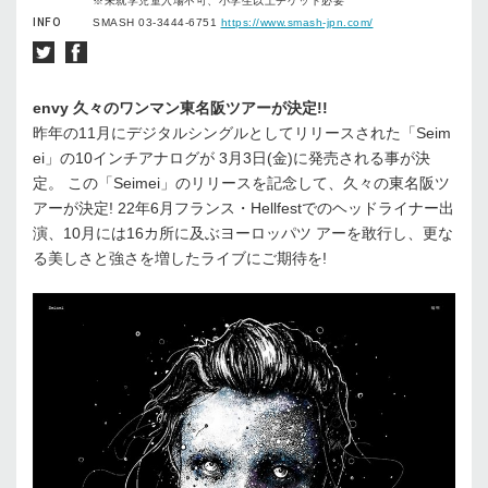
※未就学児童入場不可、小学生以上チケット必要
INFO
SMASH 03-3444-6751
https://www.smash-jpn.com/
envy 久々のワンマン東名阪ツアーが決定!!
昨年の11月にデジタルシングルとしてリリースされた「Seim
ei」の10インチアナログが 3月3日(金)に発売される事が決
定。 この「Seimei」のリリースを記念して、久々の東名阪ツ
アーが決定! 22年6月フランス・Hellfestでのヘッドライナー出
演、10月には16カ所に及ぶヨーロッパツ アーを敢行し、更な
る美しさと強さを増したライブにご期待を!