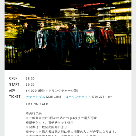
OPEN
18:30
START
19:30
ADV
¥4,000 (税込・ドリンクチャージ別)
TICKET
チケットぴあ
[236-184]
ローソンチケット
[70427] e+
2/11 ON SALE
※先行予約
※一般発売共に1回の申込につき4枚まで購入可能
※紙チケット、電子チケット併用
※発券は一般発売開始日より
※チケット購入者は購入時に個人情報の入力が必要になります。