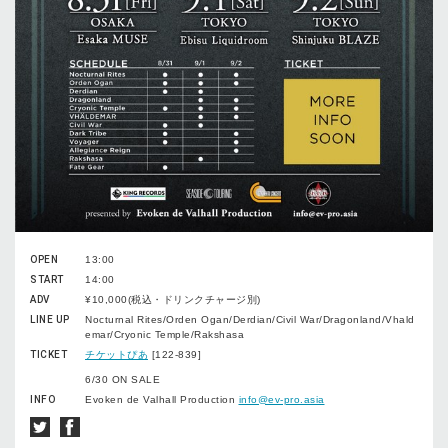
OPEN
13:00
START
14:00
ADV
¥10,000(税込・ドリンクチャージ別)
LINE UP
Nocturnal Rites/Orden Ogan/Derdian/Civil War/Dragonland/Vhald
emar/Cryonic Temple/Rakshasa
TICKET
チケットぴあ
[122-839]
6/30 ON SALE
INFO
Evoken de Valhall Production
info@ev-pro.asia