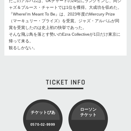
たこのアルバムは、UKチャートの24位にランクインし、同ジ
ャズ＆ブルース・チャートでは1位を獲得。大成功を収めた。
『WhereI’m Meant To Be』は、2023年度のMercury Prize
（マーキュリー・プライズ）を受賞。ジャズ・アルバムが同
賞を受賞したのは史上初の快挙であった。
そんな飛ぶ鳥を落とす勢いのEzra Collectiveが1日だけ東京に
帰って来る。
観るしかない。
TICKET INFO
ローソン
チケットぴあ
チケット
0570-02-9999