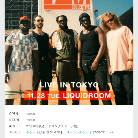
OPEN
18:00
START
19:00
ADV
¥7,800(税込・ドリンクチャージ別)
TICKET
チケットぴあ
[254-736]
ローソンチケット
[70065] e+