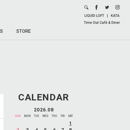
LIQUID LOFT
|
KATA
Time Out Café & Diner
S
STORE
CALENDAR
2026.08
SUN
MON
TUE
WED
THU
FRI
SAT
1