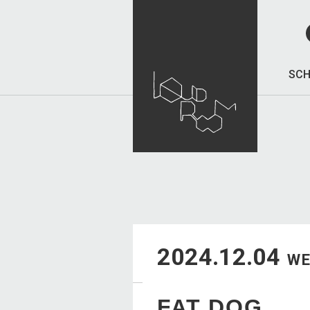
SCH
2024.12.04
W
FAT DOG