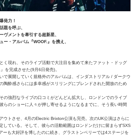
爆発力！
話題を呼ぶ、
ーヴメントを牽引する超新星、
ー・アルバム『WOOF.』を携え、
とく現れ、そのライブ活動で大注目を集めて来たファット・ドッグ
』を完成させた(9月6日発売)。
いで展開していく規格外のアルバムは、インダストリアル / ダークウ
の陶酔感さらには多幸感がスリリングにブレンドされた開放のため
その強烈なライブの口コミがどんどん拡大し、ロンドンでのライブ
彼らのショーに人々が押し寄せるようになるまでに、そう長い時間
アウトさせ、4月のElectric Brixton公演も完売。次のUK公演はさらに
 Townを予定している。そして、彼らの活動範囲はロンドンだけに留まらずSXS
ツアーも大好評を博したのに続き、グラストンベリーでは4ステージを