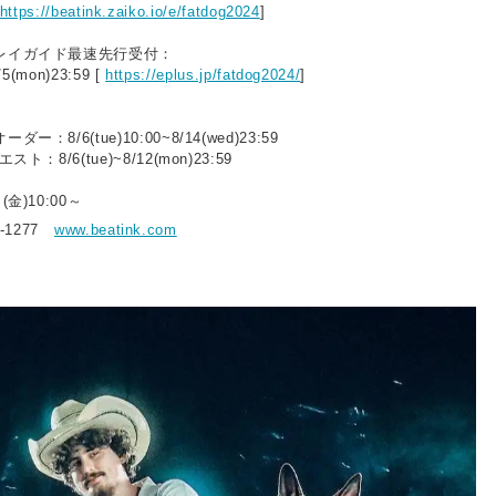
https://beatink.zaiko.io/e/fatdog2024
]
レイガイド最速先行受付：
/5(mon)23:59 [
https://eplus.jp/fatdog2024/
]
：8/6(tue)10:00~8/14(wed)23:59
：8/6(tue)~8/12(mon)23:59
金)10:00～
8-1277
www.beatink.com