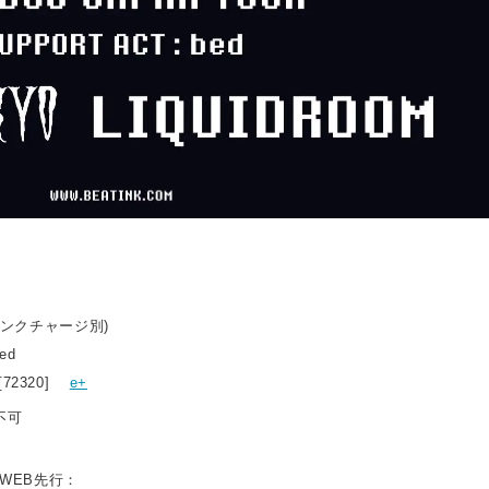
ドリンクチャージ別)
ed
[72320]
e+
不可
者WEB先行：