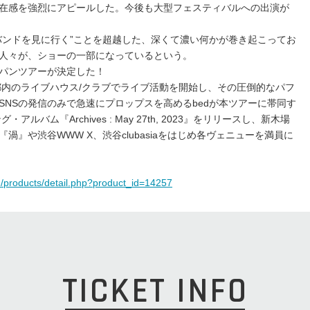
在感を強烈にアピールした。今後も大型フェスティバルへの出演が
バンドを見に行く”ことを超越した、深くて濃い何かが巻き起こってお
人々が、ショーの一部になっているという。
パンツアーが決定した！
り都内のライブハウス/クラブでライブ活動を開始し、その圧倒的なパフ
SNSの発信のみで急速にプロップスを高めるbedが本ツアーに帯同す
ルバム『Archives : May 27th, 2023』をリリースし、新木場
』や渋谷WWW X、渋谷clubasiaをはじめ各ヴェニューを満員に
m/products/detail.php?product_id=14257
TICKET INFO