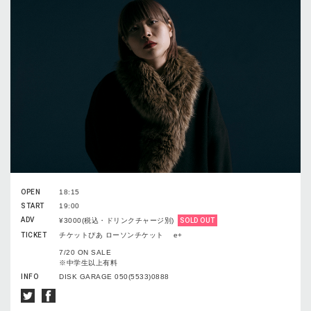
OPEN
18:15
START
19:00
ADV
¥3000(税込・ドリンクチャージ別)
SOLD OUT
TICKET
チケットぴあ ローソンチケット e+
7/20 ON SALE
※中学生以上有料
INFO
DISK GARAGE 050(5533)0888