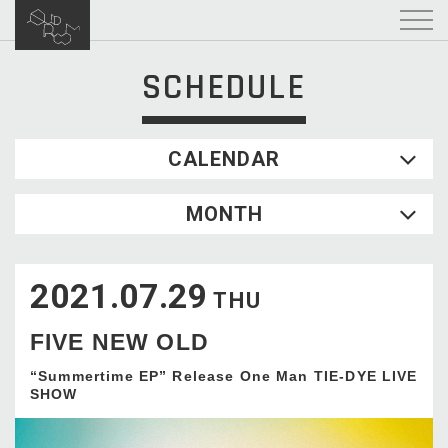
SCHEDULE
CALENDAR
2026.08
MONTH
SUN
MON
TUE
WED
THU
FRI
SAT
1
2021.07.29
2
3
4
5
6
7
8
THU
9
10
11
12
13
14
15
FIVE NEW OLD
16
17
18
19
20
21
22
23
24
25
26
27
28
29
“Summertime EP” Release One Man TIE-DYE LIVE
SHOW
30
31