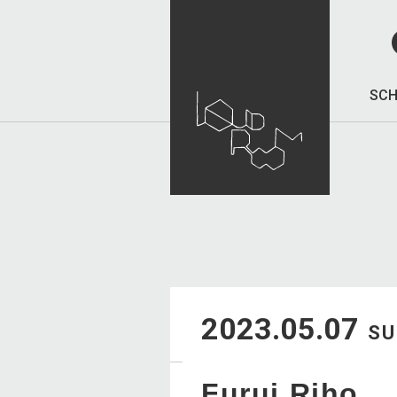
SCH
2023.05.07
S
Furui Riho