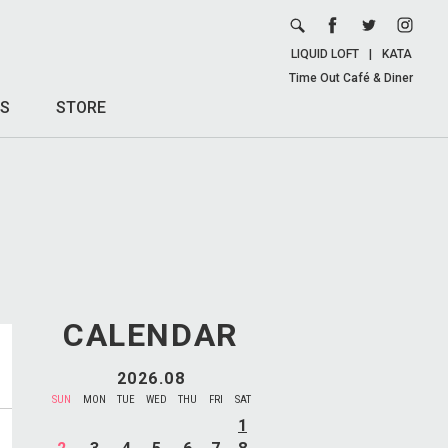
LIQUID LOFT
|
KATA
Time Out Café & Diner
S
STORE
CALENDAR
2026.08
SUN
MON
TUE
WED
THU
FRI
SAT
1