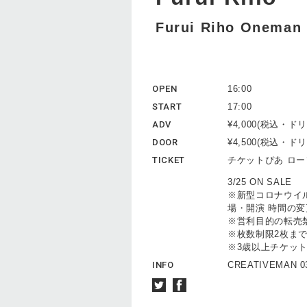
Furui Riho Oneman L
OPEN
16:00
START
17:00
ADV
¥4,000(税込・
DOOR
¥4,500(税込・
TICKET
チケットぴあ ロ
3/25 ON SALE
※新型コロナウイ
場・開演 時間の
※営利目的の転売
※枚数制限2枚ま
※3歳以上チケット
INFO
CREATIVEMAN 03