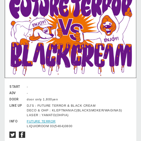
START
-
ADV
-
DOOR
door only 1,800yen
LINE UP
DJ’S：FUTURE TERROR & BLACK CREAM
DECO & OHP：KLEPTMANIAC(BLACKSMOKER/WAGINAS)
LASER：YAMATO(OHPIA)
INFO
FUTURE TERROR
LIQUIDROOM 03(5464)0800