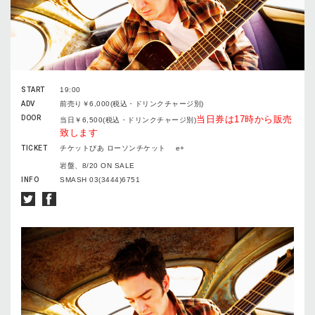
START
19:00
ADV
前売り￥6,000(税込・ドリンクチャージ別)
DOOR
当日券は17時から販売
当日￥6,500(税込・ドリンクチャージ別)
致します
TICKET
チケットぴあ ローソンチケット e+
岩盤、8/20 ON SALE
INFO
SMASH 03(3444)6751