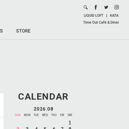
LIQUID LOFT
|
KATA
Time Out Café & Diner
S
STORE
CALENDAR
2026.08
SUN
MON
TUE
WED
THU
FRI
SAT
1