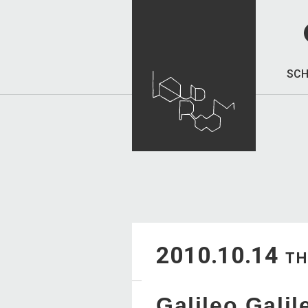
SCH
2010.10.14
T
Galileo Galil