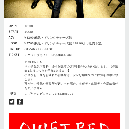
OPEN
18:30
START
19:30
ADV
¥3200(税込・ドリンクチャージ別)
DOOR
¥3700(税込・ドリンクチャージ別) *18:00より販売予定。
LINE UP
GEZAN / LOSTAGE
TICKET
チケットぴあ e+ LIQUIDROOM
11/3 ON SALE
※⼩学⽣以下無料：必ず保護者の⽅御同伴をお願い致します。【保護
者1名様につきお⼦様2名様まで】
⼩さなお⼦様をお連れのお客様は、安全な場所でのご観覧をお願い致
します
万が⼀、怪我や事故等が起こった場合、主催者・出演者・会場は責任
を負いません。
INFO
シブヤテレビジョン 03(5428)8793