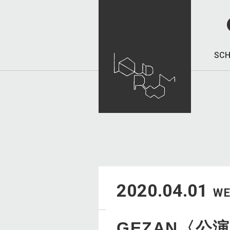
SCH
2020.04.01
W
GEZAN〈公