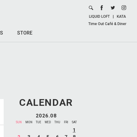
LIQUID LOFT
|
KATA
Time Out Café & Diner
S
STORE
CALENDAR
2026.08
SUN
MON
TUE
WED
THU
FRI
SAT
1