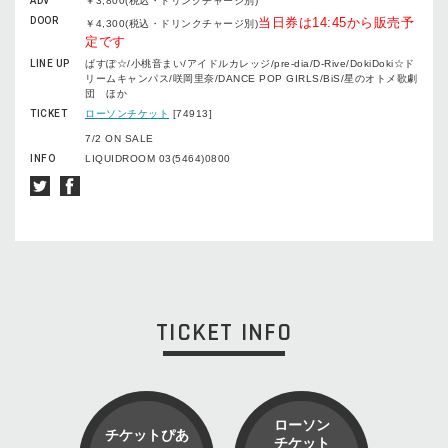
ADV
￥3,800(税込・ドリンクチャージ別)
DOOR
当日券は14:45から販売予
￥4,300(税込・ドリンクチャージ別)
定です
LINE UP
ぱすぽ☆/小桃音まい/アイドルカレッジ/pre-dia/D-Rive/DokiDoki☆ド
リームキャンパス/咲岡里奈/DANCE POP GIRLS/BiS/星のオトメ歌劇
団 ほか
TICKET
ローソンチケット
[74913]
7/2 ON SALE
INFO
LIQUIDROOM 03(5464)0800
TICKET INFO
ローソン
チケットぴあ
チケット