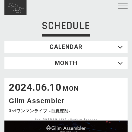
SCHEDULE
CALENDAR
2026.08
MONTH
SUN
MON
TUE
WED
THU
FRI
SAT
1
2024.06.10
2
3
4
5
6
7
8
MON
9
10
11
12
13
14
15
Glim Assembler
16
17
18
19
20
21
22
23
24
25
26
27
28
29
3rdワンマンライブ -百夏繚乱-
30
31