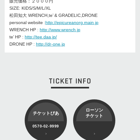
販売価格：２０００円
SIZE: KIDS/S/M/L/XL
松田知大 WRENCH,te’ & GRADELIC,DRONE
personal website :
http://epicureanorg.main.jp
WRENCH HP :
http://www.wrench.jp
te’ HP :
http://tee.daa.jp/
DRONE HP :
http://dr-one.jp
TICKET INFO
ローソン
チケットぴあ
チケット
0570-02-9999