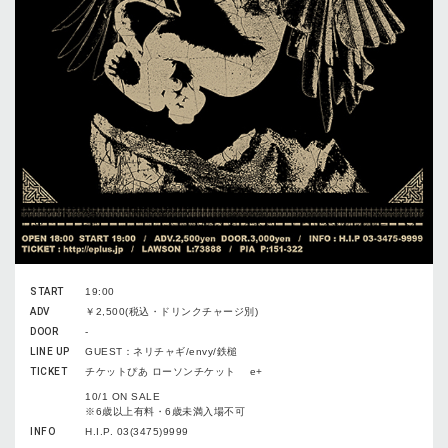
START
19:00
ADV
￥2,500(税込・ドリンクチャージ別)
DOOR
-
LINE UP
GUEST：ネリチャギ/envy/鉄槌
TICKET
チケットぴあ ローソンチケット e+
10/1 ON SALE
※6歳以上有料・6歳未満入場不可
INFO
H.I.P. 03(3475)9999