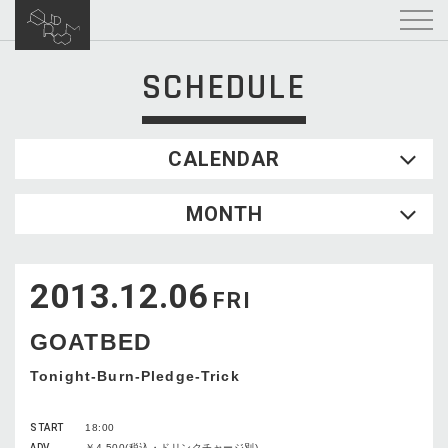
SCHEDULE
CALENDAR
2026.08
MONTH
SUN
MON
TUE
WED
THU
FRI
SAT
1
2013.12.06
2
3
4
5
6
7
8
FRI
9
10
11
12
13
14
15
GOATBED
16
17
18
19
20
21
22
23
24
25
26
27
28
29
Tonight-Burn-Pledge-Trick
30
31
START
18:00
ADV
￥4,500(税込・ドリンクチャージ別)