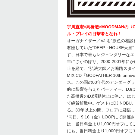
宇川直宏×高橋透×MOODMANの〈
ル・プレイの目撃者となれ！
オーガナイザー／VJ を”原色の相
君臨していた”DEEP・HOUSE天皇”
す、日本で最もレジェンダリーなエク
年にさかのぼり、2000-2001年
止を経て、”弘法大師／お遍路スタイル
MIX CD『GODFATHER 10th anniv
ス。この国の00年代のアンダーグ
的に影響を与えたパーティー、DJは
た高橋透のDJ活動休止に伴い、はじ
て絶賛解散中。ゲストにDJ NOBU
る。30年以上の間、フロアに君臨
*同日、9.16（金）LOOPにて開催
は、当日料金より1,000円オフにて
にも、当日料金より1,000円オ