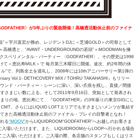
GODFATHER〉が3年ぶりの緊急開催！高橋透活動休止前のファイナ
談役”＝宇川直宏が務め、レジデントDJに＜芝浦GOLD＞の司祭として
＝高橋透と、”AVANT・UNDERGROUNDの若頭”＝MOODMANを擁
スペリメンタル・パーティー 〈GODFATHER〉。その歴史は1998
にかけて＜恵比寿MILK＞で 毎月第三木曜日に開催。途次、約2年間の休
”で、列島全土を巡礼し、2008年には10thアニバーサリー第1弾の
ersary Vol.1- DETHCOVERY MIX / TOHRU TAKAHASHI』もリリー
ラウンド・パーティー・シーンに深い、深い爪痕を残し、直接／間接
すさまじい数に上る。そして2011年9月16日、突如として発表され
まりの地、恵比寿にて、『GODFATHER』の3年振りの東京GIGにし
、CMT、さらにはLIQUID LOFTエリアでもすさまじいメンツが集結す
してきた高橋透活動休止前のファイナル・プレイの目撃者となれ！
される
“MOOV”
からLIQUIDROOM“GODFATHER”へお越しのお客さま
ご入場いただけます。また、LIQUIDROOMからLOOPへ行かれる場合
フにてご入場いただけます。ご入場の際、各店舗のスタンプもしくはリス