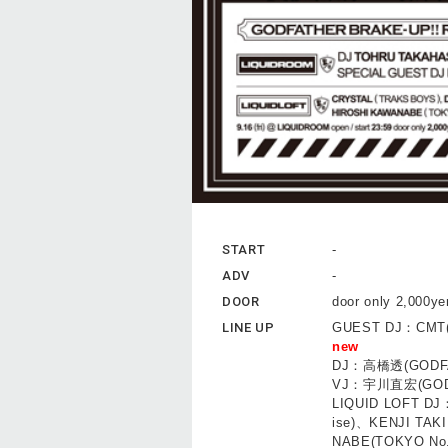
START
-
ADV
-
DOOR
door only 2,000ye
LINE UP
GUEST DJ：CMT
new
DJ：高橋透(GODFA
VJ：宇川直宏(GOD
LIQUID LOFT DJ
ise)、KENJI TAK
NABE(TOKYO No