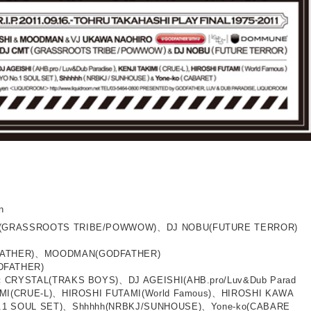
n
(GRASSROOTS TRIBE/POWWOW)、DJ NOBU(FUTURE TERROR)
THER)、MOODMAN(GODFATHER)
FATHER)
：CRYSTAL(TRAKS BOYS)、DJ AGEISHI(AHB.pro/Luv&Dub Parad
IMI(CRUE-L)、HIROSHI FUTAMI(World Famous)、HIROSHI KAWA
.1 SOUL SET)、Shhhhh(NRBKJ/SUNHOUSE)、Yone-ko(CABARE