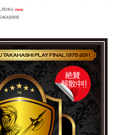
んROKU
new
5464)0800