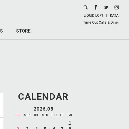
LIQUID LOFT
|
KATA
Time Out Café & Diner
S
STORE
CALENDAR
2026.08
SUN
MON
TUE
WED
THU
FRI
SAT
1