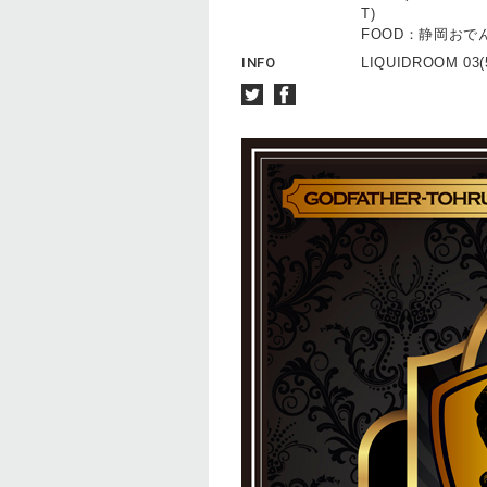
T)
FOOD：静岡おで
INFO
LIQUIDROOM 03(