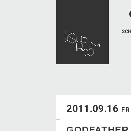
SCH
2011.09.16
FR
GODFATHER 