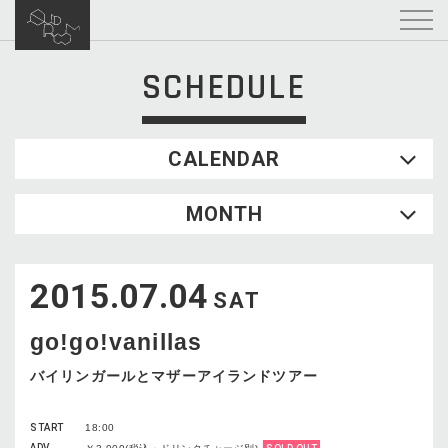
SCHEDULE
CALENDAR
2026.08
MONTH
SUN
MON
TUE
WED
THU
FRI
SAT
1
2015.07.04
2
3
4
5
6
7
8
SAT
9
10
11
12
13
14
15
go!go!vanillas
16
17
18
19
20
21
22
23
24
25
26
27
28
29
バイリンガールとマザーアイランドツアー
30
31
START
18:00
ADV