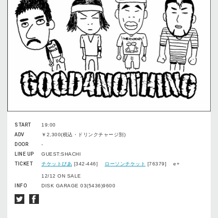
START
19:00
ADV
￥2,300(税込・ドリンクチャージ別)
DOOR
-
LINE UP
GUEST:SHACHI
TICKET
チケットぴあ
[342-446]
ローソンチケット
[76379] e+
12/12 ON SALE
INFO
DISK GARAGE 03(5436)9600