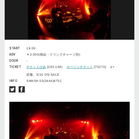
START
19:00
ADV
￥3,000(税込・ドリンクチャージ別)
DOOR
-
TICKET
チケットぴあ
[163-148]
ローソンチケット
[70273] e+
岩盤、3/10 ON SALE
INFO
SMASH 03(3444)6751