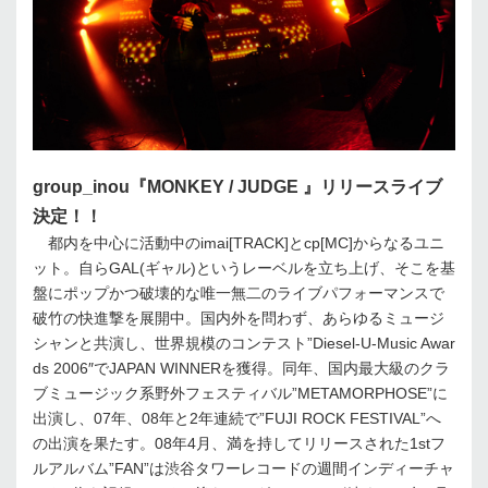
group_inou『MONKEY / JUDGE 』リリースライブ
決定！！
都内を中心に活動中のimai[TRACK]とcp[MC]からなるユニ
ット。自らGAL(ギャル)というレーベルを立ち上げ、そこを基
盤にポップかつ破壊的な唯一無二のライブパフォーマンスで
破竹の快進撃を展開中。国内外を問わず、あらゆるミュージ
シャンと共演し、世界規模のコンテスト”Diesel-U-Music Awar
ds 2006″でJAPAN WINNERを獲得。同年、国内最大級のクラ
ブミュージック系野外フェスティバル”METAMORPHOSE”に
出演し、07年、08年と2年連続で”FUJI ROCK FESTIVAL”へ
の出演を果たす。08年4月、満を持してリリースされた1stフ
ルアルバム”FAN”は渋谷タワーレコードの週間インディーチャ