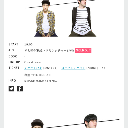
START
19:00
ADV
￥3,800(税込・ドリンクチャージ別)
SOLD OUT
DOOR
-
LINE UP
Guest: cero
TICKET
チケットぴあ
[192-101]
ローソンチケット
[78068] e+
岩盤,2/16 ON SALE
INFO
SMASH 03(3444)6751