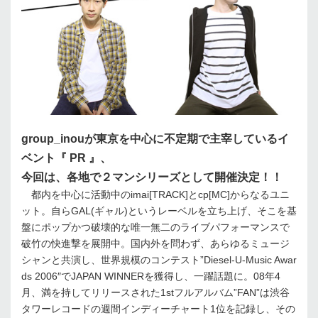
group_inouが東京を中心に不定期で主宰しているイ
ベント『 PR 』、
今回は、各地で２マンシリーズとして開催決定！！
都内を中心に活動中のimai[TRACK]とcp[MC]からなるユニ
ット。自らGAL(ギャル)というレーベルを立ち上げ、そこを基
盤にポップかつ破壊的な唯一無二のライブパフォーマンスで
破竹の快進撃を展開中。国内外を問わず、あらゆるミュージ
シャンと共演し、世界規模のコンテスト”Diesel-U-Music Awar
ds 2006″でJAPAN WINNERを獲得し、一躍話題に。08年4
月、満を持してリリースされた1stフルアルバム”FAN”は渋谷
タワーレコードの週間インディーチャート1位を記録し、その