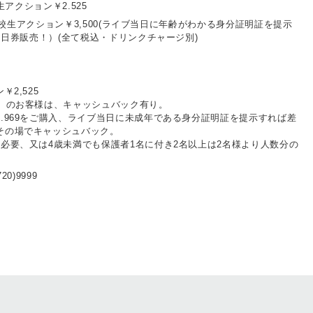
校生アクション￥2.525
 /高校生アクション￥3,500(ライブ当日に年齢がわかる身分証明証を提示
で当日券販売！）(全て税込・ドリンクチャージ別)
￥2,525
下）のお客様は、キャッシュバック有り。
.969をご購入、ライブ当日に未成年である身分証明証を提示すれば差
その場でキャッシュバック。
ト必要、又は4歳未満でも保護者1名に付き2名以上は2名様より人数分の
20)9999