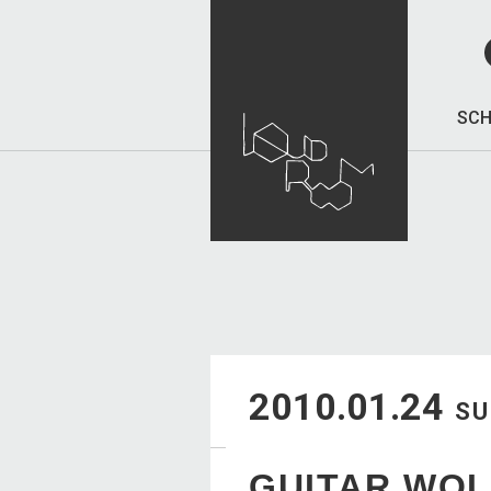
SCH
2010.01.24
S
GUITAR WOL