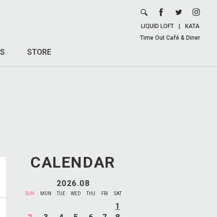
LIQUID LOFT
|
KATA
Time Out Café & Diner
S
STORE
CALENDAR
2026.08
SUN
MON
TUE
WED
THU
FRI
SAT
1