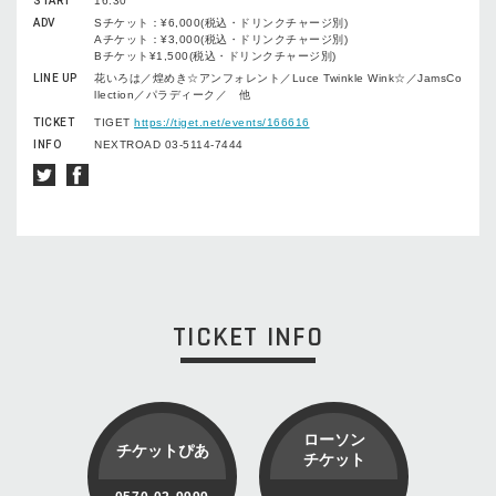
START
16:30
ADV
Sチケット：¥6,000(税込・ドリンクチャージ別)
Aチケット：¥3,000(税込・ドリンクチャージ別)
Bチケット¥1,500(税込・ドリンクチャージ別)
LINE UP
花いろは／煌めき☆アンフォレント／Luce Twinkle Wink☆／JamsCo
llection／パラディーク／ 他
TICKET
TIGET
https://tiget.net/events/166616
INFO
NEXTROAD 03-5114-7444
TICKET INFO
ローソン
チケットぴあ
チケット