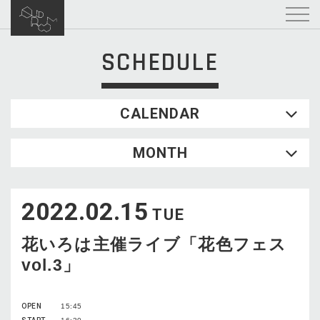
SCHEDULE
CALENDAR
2026.08
MONTH
SUN
MON
TUE
WED
THU
FRI
SAT
1
2022.02.15
2
3
4
5
6
7
8
TUE
9
10
11
12
13
14
15
花いろは主催ライブ「花色フェス
16
17
18
19
20
21
22
vol.3」
23
24
25
26
27
28
29
30
31
OPEN
15:45