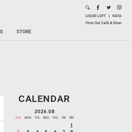
LIQUID LOFT
|
KATA
Time Out Café & Diner
S
STORE
CALENDAR
2026.08
SUN
MON
TUE
WED
THU
FRI
SAT
1