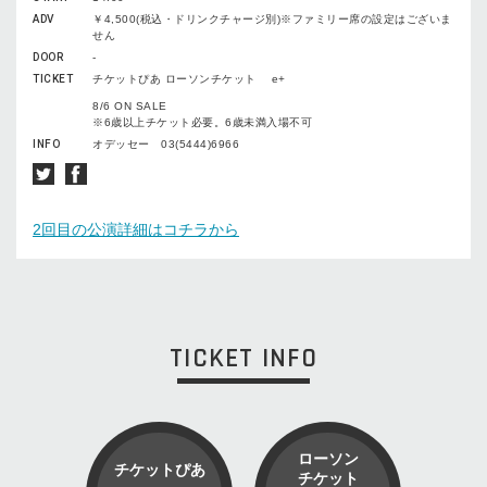
ADV
￥4,500(税込・ドリンクチャージ別)※ファミリー席の設定はございま
せん
DOOR
-
TICKET
チケットぴあ ローソンチケット e+
8/6 ON SALE
※6歳以上チケット必要。6歳未満入場不可
INFO
オデッセー 03(5444)6966
2回目の公演詳細はコチラから
TICKET INFO
ローソン
チケットぴあ
チケット