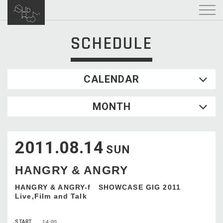
SCHEDULE
CALENDAR
2026.08
MONTH
SUN
MON
TUE
WED
THU
FRI
SAT
1
2011.08.14
2
3
4
5
6
7
8
SUN
9
10
11
12
13
14
15
HANGRY & ANGRY
16
17
18
19
20
21
22
23
24
25
26
27
28
29
HANGRY & ANGRY-f SHOWCASE GIG 2011
Live,Film and Talk
30
31
START
14:00