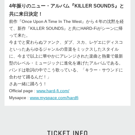
4年振りのニュー・アルバム『KILLER SOUNDS』と
共に来日決定！
前作『Once Upon A Time In The West』から４年の沈黙を経
て、新作『KILLER SOUNDS』と共にHARD-Fiがシーンに帰
って来た。
今までと変わらぬファンク、ダブ、スカ、レゲエにディスコ
といったあらゆるジャンルの音楽をミックスしたスタイル
に、今まで以上に華やかにアレンジされた楽曲と熱量で最新
型のレベル・ミュージックに進化を遂げたアルバムである。
バンドは歌詞の中でこう歌っている、「キラー・サウンドに
合わせて踊るんだ！」
さあ一緒に踊ろう！
Official page :
www.hard-fi.com/
Mysapce :
www.myspace.com/hardfi
TICKET INFO