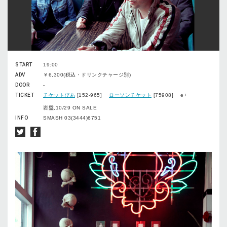
START
19:00
ADV
￥6,300(税込・ドリンクチャージ別)
DOOR
-
TICKET
チケットぴあ
[152-965]
ローソンチケット
[75908] e+
岩盤,10/29 ON SALE
INFO
SMASH 03(3444)6751