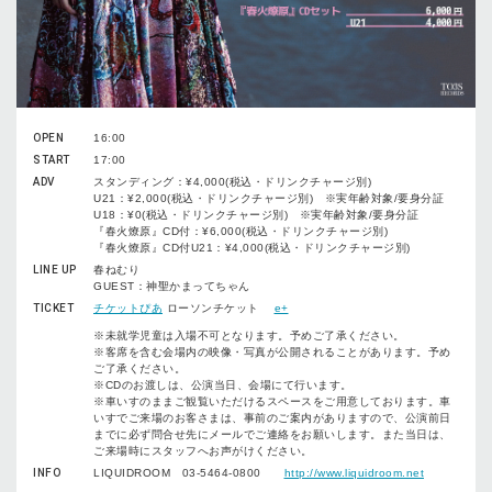
OPEN
16:00
START
17:00
ADV
スタンディング：¥4,000(税込・ドリンクチャージ別)
U21：¥2,000(税込・ドリンクチャージ別) ※実年齢対象/要身分証
U18：¥0(税込・ドリンクチャージ別) ※実年齢対象/要身分証
『春火燎原』CD付：¥6,000(税込・ドリンクチャージ別)
『春火燎原』CD付U21：¥4,000(税込・ドリンクチャージ別)
LINE UP
春ねむり
GUEST：神聖かまってちゃん
TICKET
チケットぴあ
ローソンチケット
e+
※未就学児童は入場不可となります。予めご了承ください。
※客席を含む会場内の映像・写真が公開されることがあります。予め
ご了承ください。
※CDのお渡しは、公演当日、会場にて行います。
※車いすのままご観覧いただけるスペースをご用意しております。車
いすでご来場のお客さまは、事前のご案内がありますので、公演前日
までに必ず問合せ先にメールでご連絡をお願いします。また当日は、
ご来場時にスタッフへお声がけください。
INFO
LIQUIDROOM 03-5464-0800
http://www.liquidroom.net