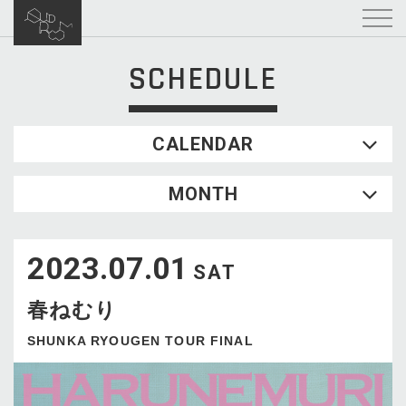
SCHEDULE
CALENDAR
2026.08
MONTH
SUN
MON
TUE
WED
THU
FRI
SAT
1
2023.07.01
2
3
4
5
6
7
8
SAT
9
10
11
12
13
14
15
春ねむり
16
17
18
19
20
21
22
23
24
25
26
27
28
29
SHUNKA RYOUGEN TOUR FINAL
30
31