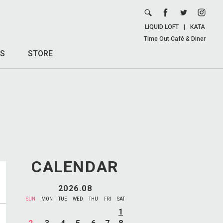
LIQUID LOFT
|
KATA
Time Out Café & Diner
S
STORE
CALENDAR
2026.08
SUN
MON
TUE
WED
THU
FRI
SAT
1