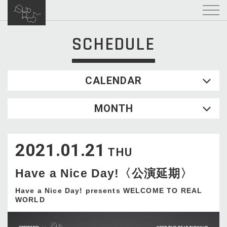
SCHEDULE
CALENDAR
2026.08
MONTH
SUN
MON
TUE
WED
THU
FRI
SAT
1
2021.01.21
2
3
4
5
6
7
8
THU
9
10
11
12
13
14
15
Have a Nice Day!〈公演延期〉
16
17
18
19
20
21
22
23
24
25
26
27
28
29
Have a Nice Day! presents WELCOME TO REAL
WORLD
30
31