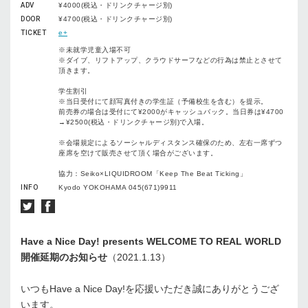
ADV
¥4000(税込・ドリンクチャージ別)
DOOR
¥4700(税込・ドリンクチャージ別)
TICKET
e+
※未就学児童入場不可
※ダイブ、リフトアップ、クラウドサーフなどの行為は禁止とさせて
頂きます。
学生割引
※当日受付にて顔写真付きの学生証（予備校生を含む）を提示。
前売券の場合は受付にて¥2000がキャッシュバック。当日券は¥4700
→¥2500(税込・ドリンクチャージ別)で入場。
※会場規定によるソーシャルディスタンス確保のため、左右一席ずつ
座席を空けて販売させて頂く場合がございます。
協力：Seiko×LIQUIDROOM「Keep The Beat Ticking」
INFO
Kyodo YOKOHAMA 045(671)9911
Have a Nice Day! presents WELCOME TO REAL WORLD
開催延期のお知らせ
（2021.1.13）
いつもHave a Nice Day!を応援いただき誠にありがとうござ
います。