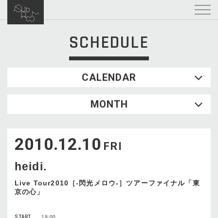
SCHEDULE
CALENDAR
2026.08
MONTH
SUN
MON
TUE
WED
THU
FRI
SAT
1
2010.12.10
2
3
4
5
6
7
8
FRI
9
10
11
12
13
14
15
heidi.
16
17
18
19
20
21
22
23
24
25
26
27
28
29
Live Tour2010［-閃光メロウ-］ツアーファイナル「東
京の心」
30
31
START
19:00