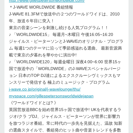
http://www.gillespetersonworldwide.com/
＊J-WAVE WORLDWIDE 番組情報
J-WAVE 81.3FMで放送中の２つのワールドワイドは、2010
年、放送６年目に突入！
東京の音楽シーンを刺激し続ける人気プログラム！！
♪ 「WORLDWIDE15」 毎週月~木曜日 午後16:05~16:20
ジャイルス・ピーターソンとJ-WAVEのオリジナル・プログラ
ム 毎週1つのテーマに沿って季節感溢れる選曲。 最新音源満
載で東京の夕暮れを華やかに演出中!
♪ 「WORLDWIDE120」毎週金曜日 深夜4:00~6:00 世界15ヶ
国で放送中の「WORLDWIDE」のJ-WAVEスペシャルバージ
ョン 日本のTOP DJ達によるエクスクルーシヴミックスもマ
ンスリーで発信する 極上のミュージック・プログラム
j-wave.co.jp/original/j-wavelounge/thu/
myspace.com/gillespetersonsworldwidejapan
《ワールドワイドとは? 》
英国営放送BBCを始め世界15ヶ国で放送中! UKを代表するラ
ジオ/クラ ブDJ、ジャイルス・ピーターソンが世界に影響力
を放つラジオ番組。常に時代の一歩先を見据えた、温故 知新
の選曲スタイルで、番組発のヒット曲や音楽トレンドを多数