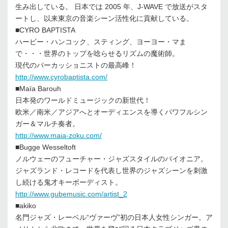
生み出している。 日本では 2005 年、J-WAVE で放送がスタ
ートし、以来東京の音楽シーン活性化に貢献している。
■CYRO BAPTISTA
ハービー・ハンコック、スティング、ヨーヨー・マま
で・・・世界のトップを唸らせるリズムの魔術師。
現代のパーカッショニストの最高峰！
http://www.cyrobaptista.com/
■Maïa Barouh
日本発のワールドミュージックの新世代！
欧米／南米／アジアへとオーディエンスを導くパワフルシン
ガー＆マルチ奏者。
http://www.maia-zoku.com/
■Bugge Wesseltoft
ノルウェーのフューチャー・ジャズスタイルのパイオニア。
ジャズランド・レコードを代表し世界のジャズシーンを刺激
し続ける鬼才キーボーディスト。
http://www.gubemusic.com/artist_2
■akiko
名門ジャズ・レーベル“ヴァーヴ”初の日本人女性シンガー。ア