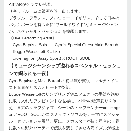
ASTARがクラブ初登場。
リキッドルームに銀河を映し出します。
ブラジル、フランス、ノルウェー、イギリス、そして日本の
バックボーンを持つ正に“ワールドワイド”なミュージシャン
が、スペシャル・セッションを披露します。
《Live Performing Artist》
・Cyro Baptista Solo….. Cyro’s Special Guest Maia Barouh
・Bugge Wesseltoft X akiko
・cro-magnon (Jazzy Sport) X ROOT SOUL
【ミュージシャンシップ溢れるスペシャル・セッショ
ンで綴られる一夜】
Cyro BaptistaとMaia Barouhの初共演が実現！マルチ・イン
スト奏者がリズムとビートで対話。
Bugge Wesseltoftのサンプリングやエフェクトの手法を絶妙
に取り入れたアンビエントな世界に、akikoの歌声彩りを添
え、東京のクラブジャズ・シーンのトップランナーcro-magn
onとROOT SOULがコズミック・ソウルをテーマにスペシャ
ル・セッションを展開。更に、メガスターが描く星空の世界
に数々の野外パーティで伝説を残してきた内海イズルが極上