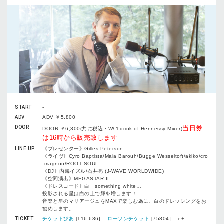
START
-
ADV
ADV ￥5,800
DOOR
当日券
DOOR ￥6,300(共に税込・W/１drink of Hennessy Mixer)
は16時から販売致します
LINE UP
《プレゼンター》Gilles Peterson
《ライヴ》Cyro Baptista/Maia Barouh/Bugge Wesseltoft/akiko/cro
-magnon/ROOT SOUL
《DJ》内海イズル/石井亮 (J-WAVE WORLDWIDE)
《空間演出》MEGASTAR-II
《ドレスコード》白 something white…
投影される星は白の上で輝を増します！
音楽と星のマリアージュをMAXで楽しむ為に、白のドレッシングをお
勧めします。
TICKET
チケットぴあ
[116-636]
ローソンチケット
[75804] e+