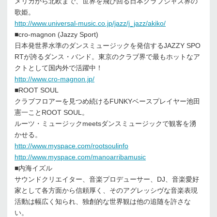
メリカから北欧まで、世界を飛び回る日本クラブジャズ界の
歌姫。
http://www.universal-music.co.jp/jazz/j_jazz/akiko/
■cro-magnon (Jazzy Sport)
日本発世界水準のダンスミュージックを発信するJAZZY SPO
RTが誇るダンス・バンド。東京のクラブ界で最もホットなア
クトとして国内外で活躍中！
http://www.cro-magnon.jp/
■ROOT SOUL
クラブフロアーを見つめ続けるFUNKYベースプレイヤー池田
憲一ことROOT SOUL。
ルーツ・ミュージックmeetsダンスミュージックで観客を湧
かせる。
http://www.myspace.com/rootsoulinfo
http://www.myspace.com/manoarribamusic
■内海イズル
サウンドクリエイター、音楽プロデューサー、DJ、音楽愛好
家として各方面から信頼厚く、そのアグレッシヴな音楽表現
活動は幅広く知られ、独創的な世界観は他の追随を許さな
い。