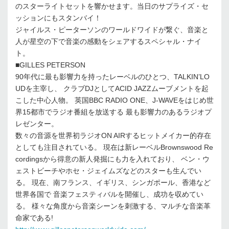
のスターライトセットを響かせます。当日のサプライズ・セ
ッションにもスタンバイ！
ジャイルス・ピーターソンのワールドワイドが繋ぐ、音楽と
人が星空の下で音楽の感動をシェアするスペシャル・ナイ
ト。
■GILLES PETERSON
90年代に最も影響力を持ったレーベルのひとつ、TALKIN’LO
UDを主宰し、 クラブDJとしてACID JAZZムーブメントを起
こした中心人物。 英国BBC RADIO ONE、J-WAVEをはじめ世
界15都市でラジオ番組を放送する 最も影響力のあるラジオプ
レゼンター。
数々の音源を世界初ラジオON AIRするヒットメイカー的存在
としても注目されている。 現在は新レーベルBrownswood Re
cordingsから得意の新人発掘にも力を入れており、 ベン・ウ
ェストビーチやホセ・ジェイムズなどのスターも生んでい
る。 現在、南フランス、イギリス、シンガポール、香港など
世界各国で 音楽フェスティバルを開催し、成功を収めてい
る。 様々な角度から音楽シーンを刺激する、マルチな音楽革
命家である!